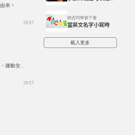
名由來。
麻吉同學會不會
29:57
當英文名字小寫時
載入更多
優、運動全能
29:57