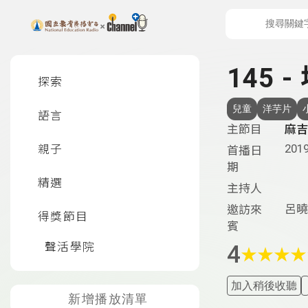
上方功能區塊
左側邊選單
145
探索
兒童
洋芋片
語言
主節目
麻吉
2019
親子
首播日
期
精選
主持人
呂曉
邀訪來
得獎節目
賓
聲活學院
4
★
★
★
★
加入稍後收聽
新增播放清單