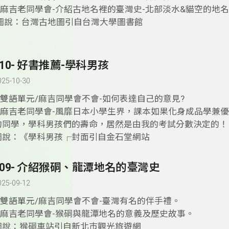
2.麻吉老同學會-介紹古地名裡的臺灣史-北部淡水&貓空的地
圖說：台灣古地圖引自台灣大學圖書館
410- 好書推薦-學科男孩
025-10-30
1.雙語單元/麻吉同學會不會-如何表達自己的意見?
2.麻吉老同學會-風靡日本小學生界，課本如果化身成品學兼
的同學，學科男孩們的壽命，居然是由我的考試分數決定的！
圖說：《學科男孩┌封面引自金石堂網站
409- 介紹猴硐、龍潭地名的臺灣史
025-09-12
1.雙語單元/麻吉同學會不會-臺灣有名的伴手禮。
2.麻吉老同學會-猴硐與龍潭地名的意義及歷史故事。
圖說：猴硐車站引自新北巿觀光旅遊網