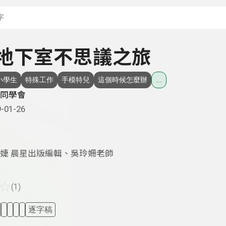
搜尋關鍵字：可輸入節
 - 地下室不思議之旅
小學生
特殊工作
手模特兒
這個時候怎麼辦
...
同學會
-01-26
婕 晨星出版編輯、吳玲姍老師
☆
(1)
逐字稿