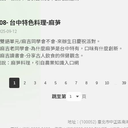
408- 台中特色料理-麻芛
025-09-12
1.雙語單元/麻吉同學會不會-來辦生日慶祝派對。
2.麻吉老同學會-為什麼麻芛是台中特有，口味有什麼創新。
3.麻吉讀書會-分享古人飲食的保健觀念。
圖說：麻芛料理，引自農業知識入口網
...
1
2
3
4
5
6
7
8
9
10
39
跳至第
頁
地址：(100052) 臺北市中正區南