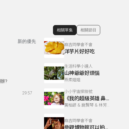
相關單集
相關節目
顯示相關單集
新的優先
麻吉同學會不會
洋芋片好好吃
生活科學小達人
山神爺爺好煩惱
燕柔姐姐
辦?
小小宇宙探險號
29:57
《我的超級英雄 鼻涕》
黃柏諺 & 施賢琴 & 林芳如
麻吉同學會不會
參觀博物館可以拍照嗎