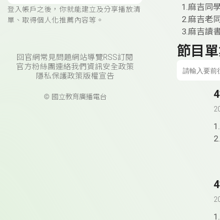
1.麻吉同
登入帳戶之後，你就能建立及分享播放清
2.麻吉老
單、取得個人化推薦內容等。
3.麻吉讀
節目單
回官網
常見問題
網站導覽
RSS訂閱
官方粉絲團
連絡我們
資訊安全政策
隱私保護政策
版權宣告
© 國立教育廣播電台
2
2