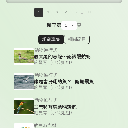
...
1
2
3
4
5
11
跳至第
頁
相關單集
相關節目
顯示相關單集
i動物進行式
最大尾的毒蛇～認識眼鏡蛇
施賢琴（小茱姐姐）
i動物進行式
誰是會滑翔的魚？--認識飛魚
施賢琴（小茱姐姐）
i動物進行式
金門特有鳥栗喉蜂虎
施賢琴（小茱姐姐）
故事時光機