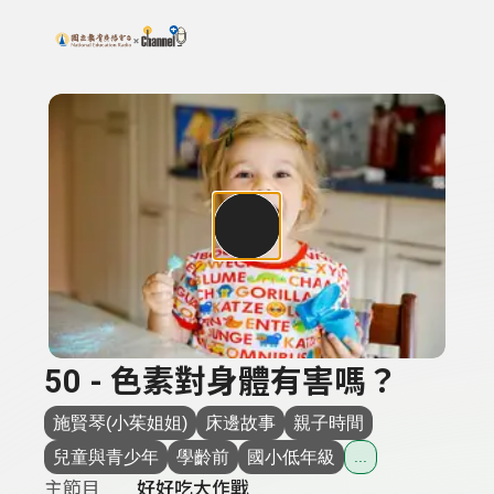
搜尋關鍵字：可輸入節目名稱、主持人或關鍵字
上方功能區塊
50 - 色素對身體有害嗎？
施賢琴(小茱姐姐)
床邊故事
親子時間
兒童與青少年
學齡前
國小低年級
...
主節目
好好吃大作戰