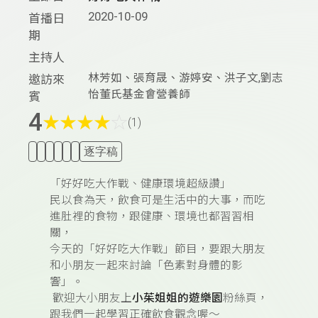
2020-10-09
首播日
期
主持人
林芳如、張育晟、游婷安、洪子文,劉志
邀訪來
怡董氏基金會營養師
賓
4
★
★
★
★
☆
(1)
逐字稿
「好好吃大作戰、健康環境超級讚」
民以食為天，飲食可是生活中的大事，而吃
進肚裡的食物，跟健康、環境也都習習相
關，
今天的「好好吃大作戰」節目，要跟大朋友
和小朋友一起來討論「色素對身體的影
響」。
歡迎大小朋友上
小茱姐姐的遊樂園
粉絲頁，
跟我們一起學習正確飲食觀念喔～