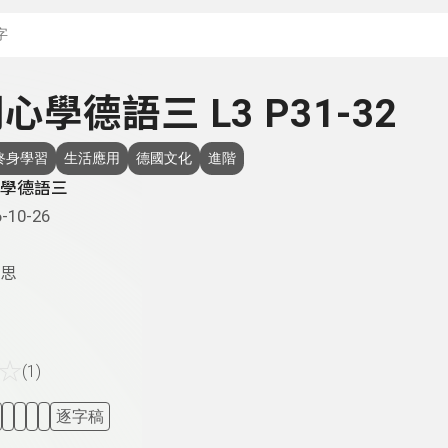
搜尋關鍵字：可輸入節
 開心學德語三 L3 P31-32
終身學習
生活應用
德國文化
進階
學德語三
-10-26
思
☆
(1)
逐字稿