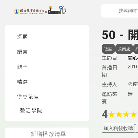
上方功能區塊
左側邊選單
50 -
探索
德語
張南思
語言
主節目
開心
2016
親子
首播日
期
精選
張南
主持人
無
邀訪來
得獎節目
賓
聲活學院
4
★
★
★
★
加入稍後收聽
新增播放清單