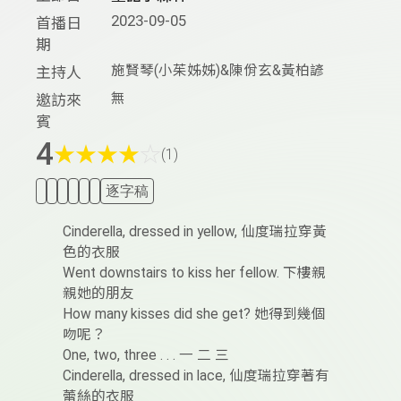
2023-09-05
首播日
期
施賢琴(小茱姊姊)&陳佾玄&黃柏諺
主持人
無
邀訪來
賓
4
★
★
★
★
☆
(1)
逐字稿
Cinderella, dressed in yellow, 仙度瑞拉穿黃
色的衣服
Went downstairs to kiss her fellow. 下樓親
親她的朋友
How many kisses did she get? 她得到幾個
吻呢？
One, two, three . . . 一 二 三
Cinderella, dressed in lace, 仙度瑞拉穿著有
蕾絲的衣服