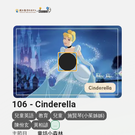
搜尋關鍵字：可輸入節目名稱、主持人或關鍵字
上方功能區塊
106 - Cinderella
兒童英語
教育
兒童
施賢琴(小茱姊姊)
陳佾玄
黃柏諺
...
主節目
童話小森林