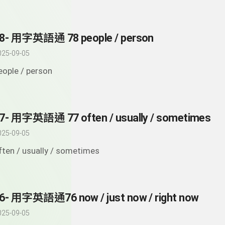
8- 用字英語通 78 people / person
025-09-05
eople / person
7- 用字英語通 77 often / usually / sometimes
025-09-05
ften / usually / sometimes
6- 用字英語通76 now / just now / right now
025-09-05