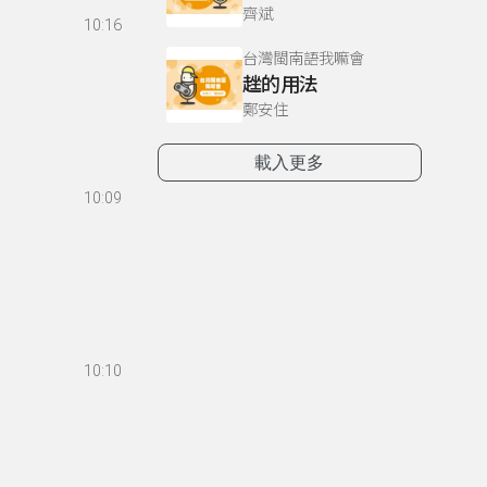
齊斌
10:16
台灣閩南語我嘛會
趖的用法
鄭安住
載入更多
10:09
10:10