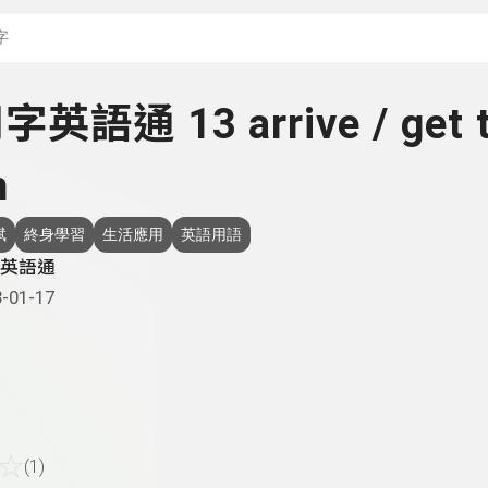
搜尋關鍵字：可輸入節
用字英語通 13 arrive / get 
h
斌
終身學習
生活應用
英語用語
英語通
-01-17
☆
(1)