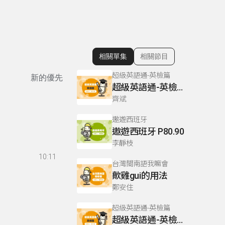
相關單集
相關節目
顯示相關單集
超級英語通-英檢篇
新的優先
超級英語通-英檢篇 083 Cloze Test/段落填空-13
齊斌
遨遊西班牙
遨遊西班牙 P80.90
李靜枝
10:11
台灣閩南語我嘛會
歕雞gui的用法
鄭安住
超級英語通-英檢篇
超級英語通-英檢篇 035 Weekend Trip- 週末旅遊