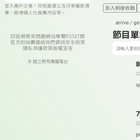
登入帳戶之後，你就能建立及分享播放清
加入稍後收聽
單、取得個人化推薦內容等。
arrive / ge
節目單
回官網
常見問題
網站導覽
RSS訂閱
官方粉絲團
連絡我們
資訊安全政策
隱私保護政策
版權宣告
© 國立教育廣播電台
8
2
q
7
2
p