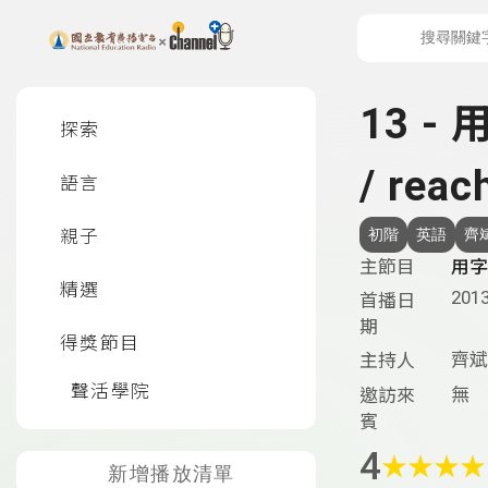
上方功能區塊
左側邊選單
13 - 
探索
/ reac
語言
親子
初階
英語
齊
主節目
用字
精選
2013
首播日
期
得獎節目
齊斌
主持人
聲活學院
無
邀訪來
賓
4
★
★
★
★
新增播放清單