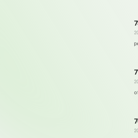
7
2
p
7
2
o
7
2