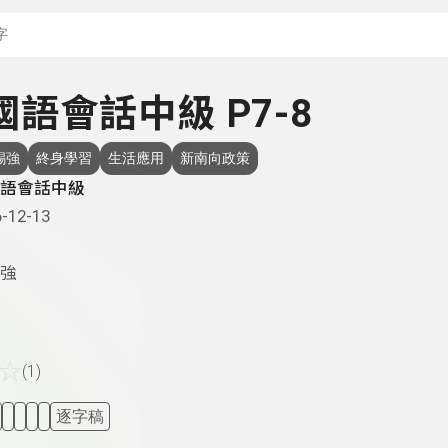
搜尋關鍵字：可輸入節
泰國語會話中級 P7-8
錫強
終身學習
生活應用
新南向政策
語會話中級
-12-13
強
☆
(1)
逐字稿