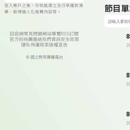
登入帳戶之後，你就能建立及分享播放清
節目單
單、取得個人化推薦內容等。
回官網
常見問題
網站導覽
RSS訂閱
官方粉絲團
連絡我們
資訊安全政策
隱私保護政策
版權宣告
2
© 國立教育廣播電台
2
2