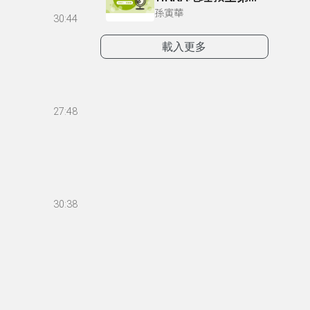
孫寅華
30:44
載入更多
27:48
30:38