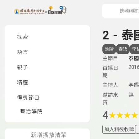
上方功能區塊
左側邊選單
2 - 
探索
進階
泰語
李
語言
主節目
泰國
2016
親子
首播日
期
精選
李錫
主持人
無
邀訪來
得獎節目
賓
聲活學院
4
★
★
★
★
加入稍後收聽
新增播放清單