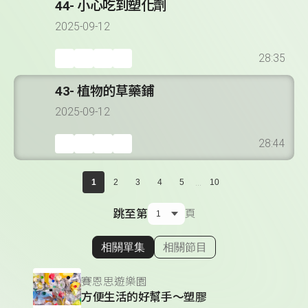
44- 小心吃到塑化劑
2025-09-12
28:35
43- 植物的草藥鋪
2025-09-12
28:44
...
1
2
3
4
5
10
跳至第
頁
相關單集
相關節目
顯示相關單集
賽恩思遊樂園
方便生活的好幫手～塑膠