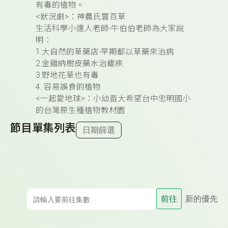
有毒的植物。
<狀況劇>：神農氏嘗百草
生活科學小達人老師-牛伯伯老師為大家說
明：
1.大自然的草藥店-早期都以草藥來治病
2.金雞納樹皮藥水治瘧疾
3.野地花草也有毒
4. 容易誤食的植物
<一起愛地球>：小幼苗大希望台中忠明國小
的台灣原生種植物教材園
節目單集列表
日期篩選
前往
新的優先