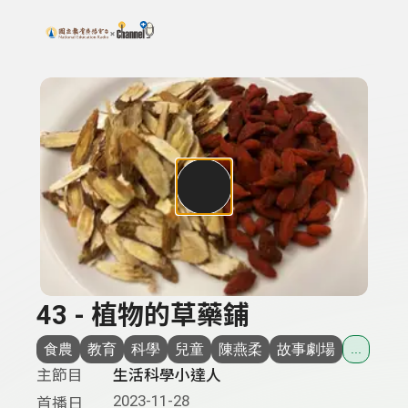
搜尋關鍵字：可輸入節目名稱、主持人或關鍵字
上方功能區塊
43 - 植物的草藥鋪
食農
教育
科學
兒童
陳燕柔
故事劇場
...
主節目
生活科學小達人
2023-11-28
首播日