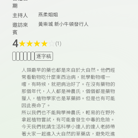
期
燕柔姐姐
主持人
黃崇城 新小牛頓發行人
邀訪來
賓
4
★
★
★
★
☆
(1)
逐字稿
人類最早的藥也都是來自於大自然。他們經
常看動物吃什麼東西治病，就學動物嚐一
嚐，有時候，就把病治好了。在沒有藥物的
那個年代，人人都是神農氏，個個都是藥物
獵人，植物學家也是草藥師。但是也有可能
因此喪命了。
所以我們也不能夠學神農氏，輕易的在野外
拿起植物嘗試，有可能會發生中毒的危險。
今天我們就請生活科學小達人的達人老師帶
著大家一起進入大自然的草藥店，避免吃進