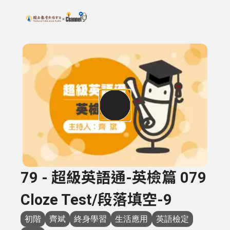
搜尋關鍵字：可輸入節目名稱、主持人或關鍵字
上方功能區塊
79 - 超級英語通-英檢篇 079
Cloze Test/段落填空-9
初階
齊斌
終身學習
生活應用
英語檢定