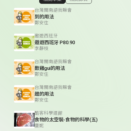
顯示相關單集
台灣閩南語我嘛會
到的用法
鄭安住
遨遊西班牙
遨遊西班牙 P80.90
李靜枝
台灣閩南語我嘛會
歕雞gui的用法
鄭安住
台灣閩南語我嘛會
趖的用法
鄭安住
酷客科學道館
食物的太空裝-食物的科學(五)
唐妮