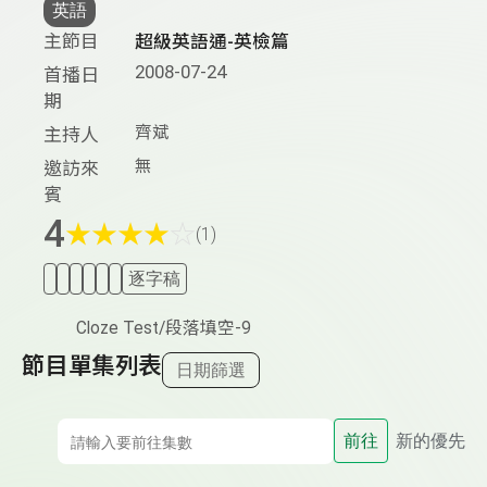
英語
主節目
超級英語通-英檢篇
2008-07-24
首播日
期
齊斌
主持人
無
邀訪來
賓
4
★
★
★
★
☆
(1)
逐字稿
Cloze Test/段落填空-9
節目單集列表
日期篩選
前往
新的優先