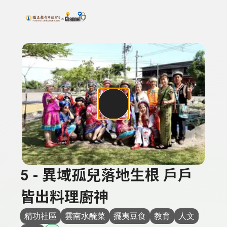
搜尋關鍵字：可輸入節目名稱、主持人或關鍵字
上方功能區塊
5 - 異域孤兒落地生根 戶戶
皆出料理廚神
精功社區
雲南水醃菜
擺夷豆食
教育
人文