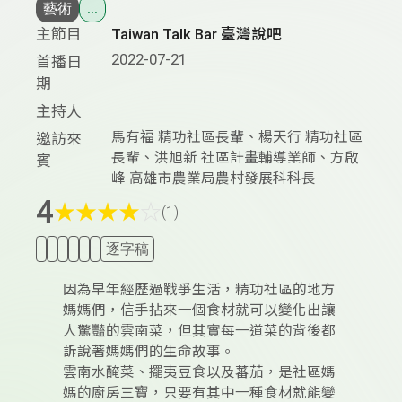
藝術
...
主節目
Taiwan Talk Bar 臺灣說吧
2022-07-21
首播日
期
主持人
馬有福 精功社區長輩、楊天行 精功社區
邀訪來
長輩、洪旭新 社區計畫輔導業師、方啟
賓
峰 高雄市農業局農村發展科科長
4
★
★
★
★
☆
(1)
逐字稿
因為早年經歷過戰爭生活，精功社區的地方
媽媽們，信手拈來一個食材就可以變化出讓
人驚豔的雲南菜，但其實每一道菜的背後都
訴說著媽媽們的生命故事。
雲南水醃菜、擺夷豆食以及蕃茄，是社區媽
媽的廚房三寶，只要有其中一種食材就能變