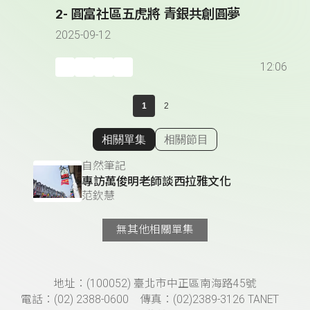
2- 圓富社區五虎將 青銀共創圓夢
2025-09-12
12:06
1
2
相關單集
相關節目
顯示相關單集
自然筆記
專訪萬俊明老師談西拉雅文化
范欽慧
無其他相關單集
頁尾資訊
地址：(100052) 臺北市中正區南海路45號
電話：(02) 2388-0600 傳真：(02)2389-3126 TANET