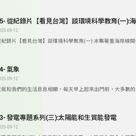
保育問題。拍攝的導演齊柏林，幾乎全程用以往紀錄片所沒有
筆方式，也就是空拍，讓觀眾學習像鳥一樣，從高空中的視野
灣；在這樣的高度上，我們不是姿態高高在上，相反地，看完
我們只有更謙卑、更溫柔的態度，因為面對孕育我們的這塊土
候我們無知地破壞、傷害她，土地、山河、海洋不會說話，但
025-09-12
境科學教育已經是刻不容緩的事實。
從紀錄片【看見台灣】談環境科學教育(一):本集著重海岸線
攝的導演齊柏林，幾乎全程用以往紀錄片所沒有用過的大手筆
是空拍，讓觀眾學習像鳥一樣，從高空中的視野，俯瞰台灣；
度上，我們不是姿態高高在上，相反地，看完這部影片，我們
4- 氣象
卑、更溫柔的態度，因為面對孕育我們的這塊土地，很多時候
破壞、傷害她，土地、山河、海洋不會說話，但台灣需要環境
025-09-12
經是刻不容緩的事實。
天氣和我們的生活息息相關，每天早上起來出門前，大多數的
一下當天的天氣狀況，而在氣象學上有許多的專有名詞，例如
團是一樣的嗎？強烈大陸冷氣團和冷氣團差異在哪裡？...本集
識基本氣象學(以國中大地科學科教材為主)
23- 發電專題系列(三):太陽能和生質能發電
025-09-12