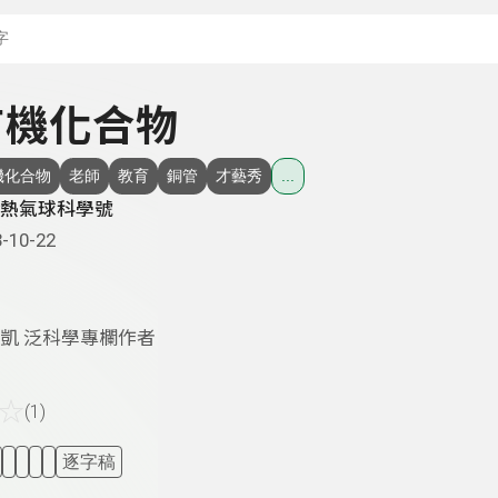
搜尋關鍵字：可輸入節
 有機化合物
機化合物
老師
教育
銅管
才藝秀
...
熱氣球科學號
-10-22
凱 泛科學專欄作者
☆
(1)
逐字稿