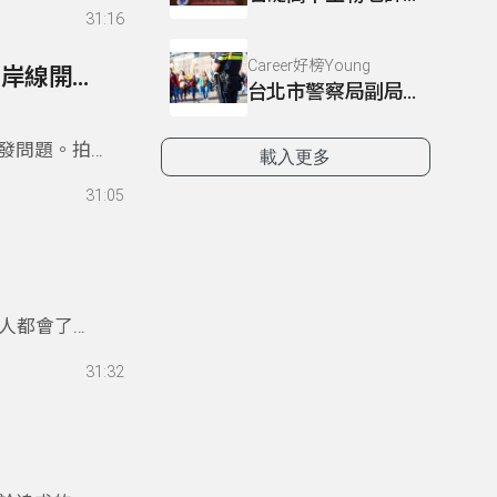
用過的大手
31:16
，俯瞰台
這部影片，
Career好榜Young
25- 從紀錄片【看見台灣】談環境科學教育(一):海岸線開發問題
地，很多時
台北市警察局副局長：周壽松
台灣需要環
開發問題。拍
載入更多
方式，也就
31:05
在這樣的高
只有更謙
我們無知地
科學教育已
人都會了解
寒流和冷氣
31:32
帶領聽眾認