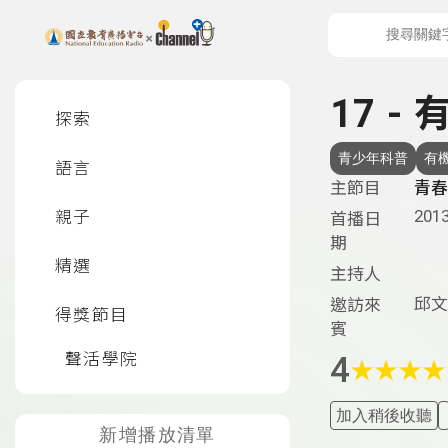
上方功能區塊
左側邊選單
17 -
探索
青少年科普
有
語言
主節目
青春
2013
親子
首播日
期
精選
主持人
邱文
邀訪來
得獎節目
賓
聲活學院
4
★
★
★
★
加入稍後收聽
新增播放清單