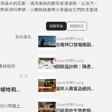
燒洗澡水的瓦斯、清洗東西的肥皂或清潔劑，以及汽、
春熱氣球科學號，小蘭姊姊要帶大家藉由它們的主要成
相關單集
相關節目
顯示相關單集
新的優先
Career好榜Young
台電林口發電廠副廠長：朱記民
Career好榜Young
應該如何選
新銳設計師：陳彥廷
科學營，參
31:15
Career好榜Young
富邦人壽富品通訊處經理：鄧孚松
26- 從紀錄片【看見台灣】談環境科學教育(二):山坡地和河川等國土保育
Career好榜Young
和河川等國土
石碇高中生物老師：范惠鳳