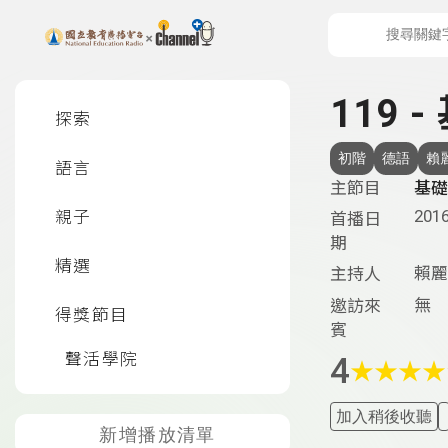
上方功能區塊
左側邊選單
119 
探索
初階
德語
賴
語言
主節目
基礎
2016
親子
首播日
期
精選
賴麗
主持人
無
邀訪來
得獎節目
賓
聲活學院
4
★
★
★
★
加入稍後收聽
新增播放清單