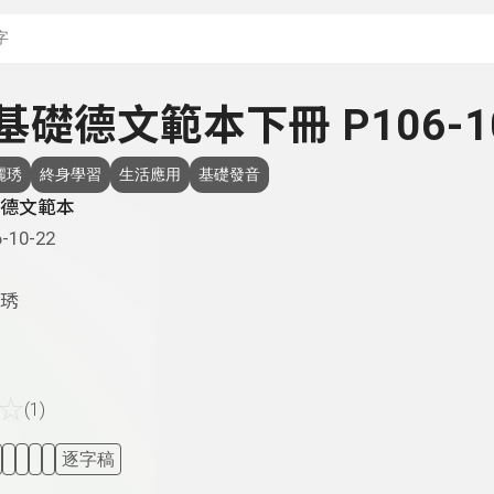
搜尋關鍵字：可輸入節
- 基礎德文範本下冊 P106-1
麗琇
終身學習
生活應用
基礎發音
德文範本
-10-22
琇
☆
(1)
逐字稿