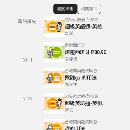
相關單集
相關節目
顯示相關單集
超級英語通-英檢篇
新的優先
超級英語通-英檢篇 083 Cloze Test/段落填空-13
齊斌
遨遊西班牙
遨遊西班牙 P80.90
李靜枝
30:11
台灣閩南語我嘛會
歕雞gui的用法
鄭安住
超級英語通-英檢篇
31:09
超級英語通-英檢篇 035 Weekend Trip- 週末旅遊
齊斌
台灣閩南語我嘛會
趖的用法