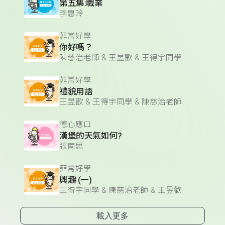
第五集:職業
李惠玲
菲常好學
你好嗎？
陳慈治老師 & 王昱歡 & 王得宇同學
菲常好學
禮貌用語
王昱歡 & 王得宇同學 & 陳慈治老師
德心應口
漢堡的天氣如何?
張南思
菲常好學
興趣 (一)
王得宇同學 & 陳慈治老師 & 王昱歡
載入更多