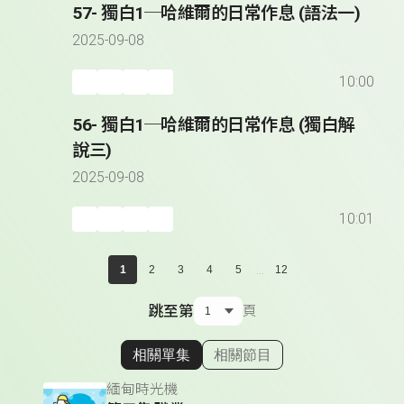
57- 獨白1─哈維爾的日常作息 (語法一)
2025-09-08
10:00
56- 獨白1─哈維爾的日常作息 (獨白解
說三)
2025-09-08
10:01
...
1
2
3
4
5
12
跳至第
頁
相關單集
相關節目
顯示相關單集
緬甸時光機