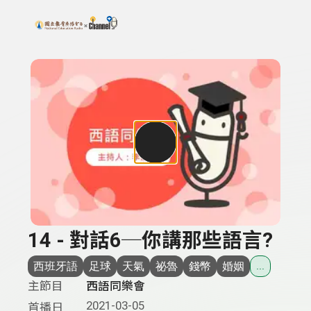
搜尋關鍵字：可輸入節目名稱、主持人或關鍵字
上方功能區塊
14 - 對話6─你講那些語言?
西班牙語
足球
天氣
祕魯
錢幣
婚姻
...
主節目
西語同樂會
2021-03-05
首播日