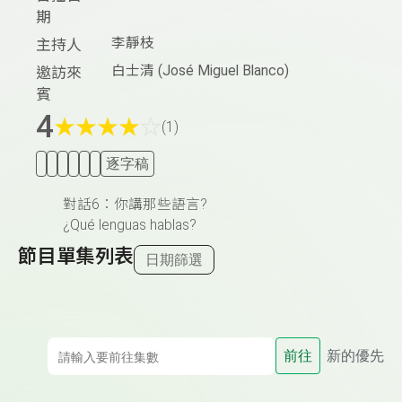
期
李靜枝
主持人
白士清 (José Miguel Blanco)
邀訪來
賓
4
★
★
★
★
☆
(1)
逐字稿
對話6：你講那些語言?
¿Qué lenguas hablas?
節目單集列表
日期篩選
前往
新的優先