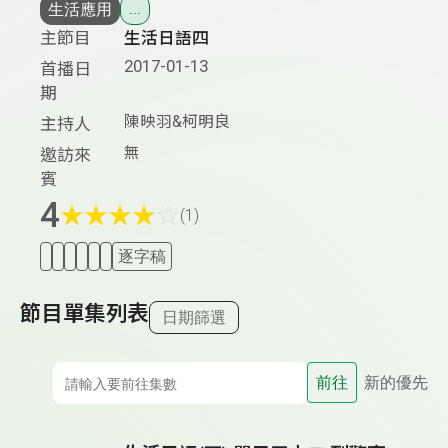
生活應用
...
主節目
生活日語四
2017-01-13
首播日
期
陳映羽&柯明良
主持人
無
邀訪來
賓
4
★
★
★
★
☆
(1)
逐字稿
節目單集列表
日期篩選
前往
新的優先