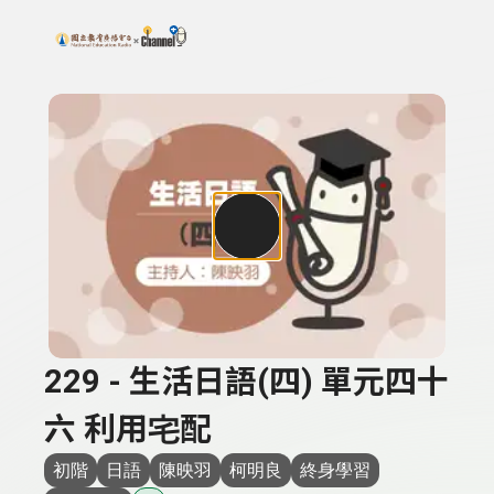
搜尋關鍵字：可輸入節目名稱、主持人或關鍵字
上方功能區塊
229 - 生活日語(四) 單元四十
六 利用宅配
初階
日語
陳映羽
柯明良
終身學習