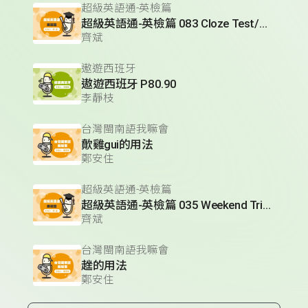
超級英語通-英檢篇
超級英語通-英檢篇 083 Cloze Test/段落填空-13
齊斌
遨遊西班牙
遨遊西班牙 P80.90
李靜枝
台灣閩南語我嘛會
歕雞gui的用法
鄭安住
超級英語通-英檢篇
超級英語通-英檢篇 035 Weekend Trip- 週末旅遊
齊斌
台灣閩南語我嘛會
趖的用法
鄭安住