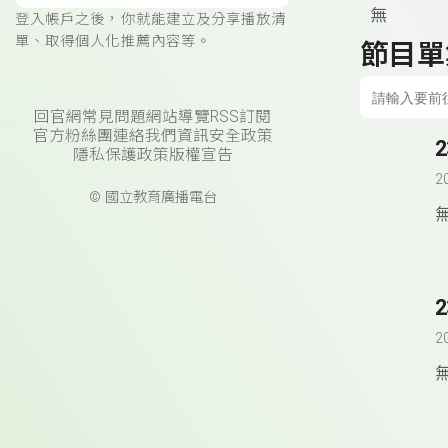
無
登入帳戶之後，你就能建立及分享播放清
單、取得個人化推薦內容等。
節目單
回官網
常見問題
網站導覽
RSS訂閱
官方粉絲團
連絡我們
資訊安全政策
隱私保護政策
版權宣告
2
© 國立教育廣播電台
2
2