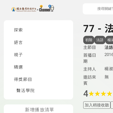
上方功能區塊
左側邊選單
77 - 
探索
初階
法語
楊
語言
主節目
法語
2016
親子
首播日
期
精選
楊淑
主持人
無
邀訪來
得獎節目
賓
聲活學院
4
★
★
★
★
加入稍後收聽
新增播放清單