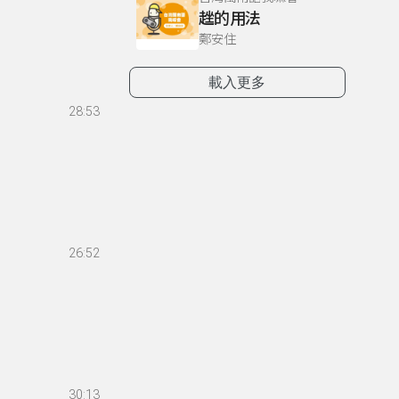
趖的用法
鄭安住
載入更多
28:53
26:52
30:13