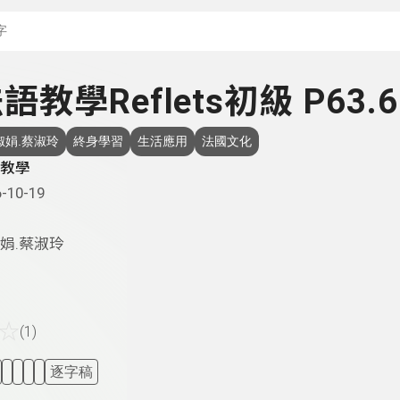
搜尋關鍵字：可輸入節
法語教學Reflets初級 P63.6
淑娟.蔡淑玲
終身學習
生活應用
法國文化
教學
-10-19
娟.蔡淑玲
☆
(1)
逐字稿