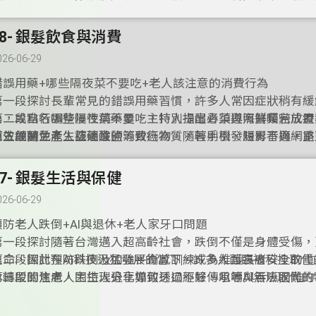
選擇適合的服務。
靈滿足。此外，持續與社會接觸能擴大社交圈、結交新朋友，
智退化並維持心態年輕。
48- 銀髮飲食與消費
026-06-29
錯誤用藥+哪些隔夜菜不要吃+老人該注意的消費行為
第一段探討長輩常見的錯誤用藥習慣，許多人常因症狀稍有緩
藥，或自行調整慢性病藥量，主持人提醒必須遵照醫囑完成療
第二段點名哪些隔夜菜不要吃，特別指出青菜與海鮮類若放置
藥效並避免產生抗藥性。
滋生細菌並產生亞硝酸鹽等致癌物質，輕則引發腸胃不適，重
第三段關注老人該注意的消費行為，隨著手機、短影音與網路
康，建議當餐食用完畢。
及，長輩容易被誇大不實的推銷吸引而衝動購物，呼籲長者在
持理性，避免落入網路消費陷阱。
47- 銀髮生活與保健
026-06-29
預防老人跌倒+AI與退休+老人家牙口問題
第一段探討隨著台灣邁入超高齡社會，跌倒不僅是身體受傷，
生命，因此預防跌倒及加強平衡感訓練成為維護長者安全的重
第二段探討在AI科技迅猛發展的當下，許多人面臨被科技取代
休轉型的焦慮，主持人分享如何透過經驗傳承等AI無法取代的
第三段關注老人因生理退化導致牙口不好、咀嚼與吞嚥困難的
我價值。
中分享實用的料理與烹調小撇步，用細緻與貼心的安排讓長輩
樂趣。