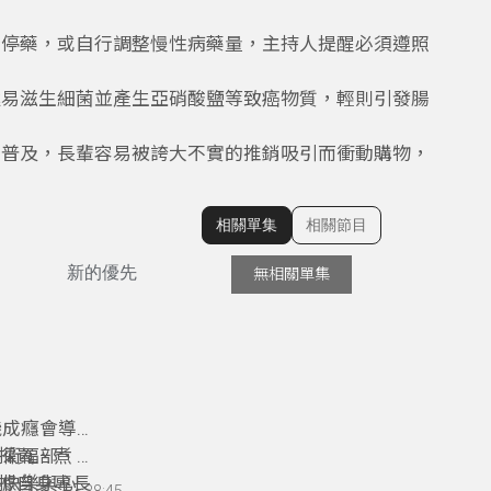
行停藥，或自行調整慢性病藥量，主持人提醒必須遵照
極易滋生細菌並產生亞硝酸鹽等致癌物質，輕則引發腸
賣普及，長輩容易被誇大不實的推銷吸引而衝動購物，
相關單集
相關節目
顯示相關單集
新的優先
無相關單集
機成癮會導
採買、煮
。衛福部、
據自身專長
得快樂與心