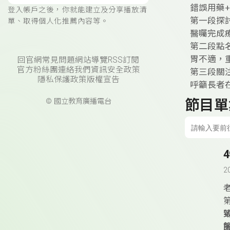
錯誤用藥
登入帳戶之後，你就能建立及分享播放清
第一段探
單、取得個人化推薦內容等。
醫囑完成
第二段點
胃不適，
回官網
常見問題
網站導覽
RSS訂閱
官方粉絲團
連絡我們
資訊安全政策
第三段關
隱私保護政策
版權宣告
呼籲長者
節目單
© 國立教育廣播電台
2