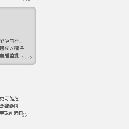
28:45
有效防止心
解便自行停
程，以確保
過夜，極易
則危害健
直播拍賣普
27:43
消費時應保
更可能危及
要課題。
的擔憂與退
特質創造自
現象，節目
23:11
重拾進食的