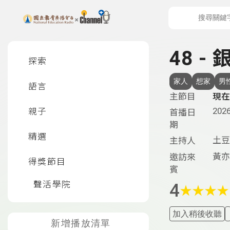
上方功能區塊
左側邊選單
48 
探索
家人
想家
男
語言
主節目
現在
2026
親子
首播日
期
精選
土豆
主持人
黃亦
邀訪來
得獎節目
賓
聲活學院
4
★
★
★
★
加入稍後收聽
新增播放清單