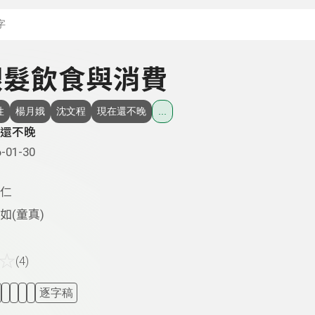
搜尋關鍵字：可輸入節
- 銀髮飲食與消費
性
楊月娥
沈文程
現在還不晚
...
還不晚
-01-30
仁
如(童真)
☆
(4)
逐字稿