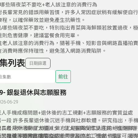
+哪些隔夜菜不要吃+老人該注意的消費行為
討長輩常見的錯誤用藥習慣，許多人常因症狀稍有緩解便自
療程，以確保藥效並避免產生抗藥性。
名哪些隔夜菜不要吃，特別指出青菜與海鮮類若放置過夜，
重則危害健康，建議當餐食用完畢。
注老人該注意的消費行為，隨著手機、短影音與網路直播拍
在消費時應保持理性，避免落入網路消費陷阱。
集列表
日期篩選
前往
49- 銀髮退休與志願服務
026-06-29
老人手機成癮問題+退休後的志工規劃+志願服務的實質益處
第一段 許多長輩退休後沉迷手機與社群軟體。研究指出，手
致長者戶外活動量大幅減少，使大腦與反應變遲鈍，進而影響
第二段 退休後除了旅遊，做志工是開啟第二人生的絕佳選擇
飯、吃藥等日常自理能力
民間團體、博物館或學校都提供豐富的志工機會，長輩可以依
第三段 志願服務的實質益處能帶來極高的「情緒價值」，獲