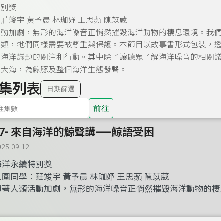
特別獎
莊竣宇 黃予晨 林珈妤 王思蘋 陳苡葳
活動加劇，無形的海洋噪音正悄然摧毀海洋動物的棲息環境。我
人類，牠們同樣需要被尊重與保護。本節目以故事書形式包裝，
對海洋議題的關注和行動。其中除了讓聽眾了解海洋噪音的相關
洋大海，為鯨豚及整個海洋生態發聲。
集列表
日期篩選
前往
27- 來自海洋的鯨聲講——鯨語受困
025-09-12
海洋永續特別獎
入圍同學：莊竣宇 黃予晨 林珈妤 王思蘋 陳苡葳
隨著人類活動加劇，無形的海洋噪音正悄然摧毀海洋動物的棲
們運用金聲獎「聽」的特性，為牠們發聲，提醒聽眾地球不只
牠們同樣需要被尊重與保護。本節目以故事書形式包裝，透過