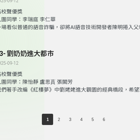
025-09-12
育、環境永續與社會公民意識上的積極角色，對國家永續發展
義。
高校聲優獎
入圍同學：李瑞庭 李仁華
一場看似普通的語音詐騙，卻將AI語音技術開發者陳明捲入父
件中——詐騙犯使用的正是他親手打造的語音模組。當熟悉的
騙的工具，信任與真實也在瞬間崩塌。警官李為追查詐騙源頭
明的角力，情節在道德與責任之間層層揭露。隨著真相浮現，
23- 劉奶奶進大都市
視：當科技被濫用，創造者是否能置身事外？《聲假難辨》揭開
025-09-12
術背後的倫理陰影，也叩問我們對親情與真相的信任有多深。
高校聲優獎
入圍同學：陳怡靜 盧思蒷 張閣芳
我們著手改編《紅樓夢》中劉姥姥進大觀園的經典橋段，希望
景的轉換，重新呈現城鄉差距與階級差異。在創作過程中，要
「大觀園」成為了我們重點思考的部分。當劉奶奶踏入城市空
驚奇與格格不入的感受，不只是戲劇效果，而是我們想讓聽眾
1
2
3
4
5
6
社會當中存在的階級差異。這段聲音劇的用意不是要批判哪一
望能夠呈現兩種世界在現實中可能發生的碰撞，讓人從中感受
的無奈與反思。