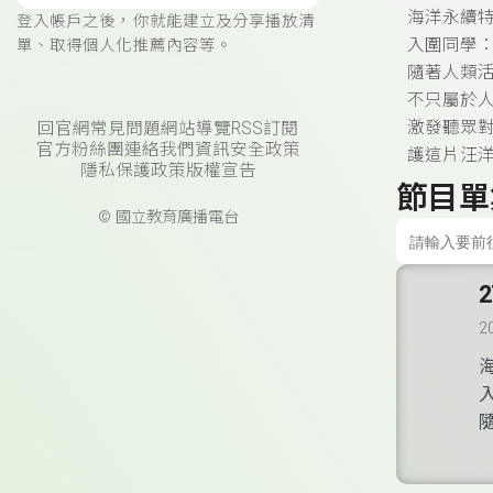
海洋永續
登入帳戶之後，你就能建立及分享播放清
入圍同學：
單、取得個人化推薦內容等。
隨著人類
不只屬於
激發聽眾
回官網
常見問題
網站導覽
RSS訂閱
官方粉絲團
連絡我們
資訊安全政策
護這片汪
隱私保護政策
版權宣告
節目單
© 國立教育廣播電台
2