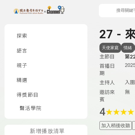
上方功能區塊
左側邊選單
27 
探索
天使家庭
情緒
語言
主節目
第2
2025
親子
首播日
期
精選
入圍
主持人
無
邀訪來
得獎節目
賓
聲活學院
4
★
★
★
★
加入稍後收聽
新增播放清單