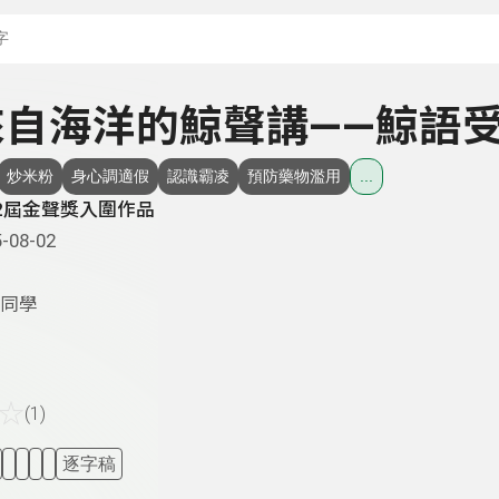
搜尋關鍵字：可輸入節
- 來自海洋的鯨聲講——鯨語
炒米粉
身心調適假
認識霸凌
預防藥物濫用
...
2屆金聲獎入圍作品
-08-02
同學
☆
(1)
逐字稿