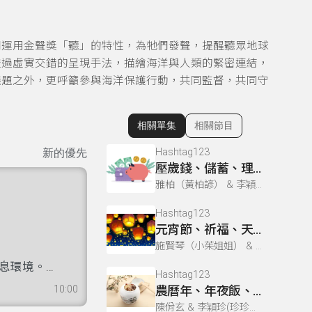
們運用金聲獎「聽」的特性，為牠們發聲，提醒聽眾地球
透過虛實交錯的呈現手法，描繪海洋與人類的緊密連結，
議題之外，更呼籲參與海洋保護行動，共同監督，共同守
相關單集
相關節目
顯示相關單集
Hashtag123
新的優先
壓歲錢、儲蓄、理財｜就是愛閱讀《土地公公曬白銀》
雅柏（黃柏諺） & 李穎珍(珍珍姐姐) & 施賢琴（小茱姐姐） & 陳佾玄
Hashtag123
元宵節、祈福、天燈｜就是愛閱讀《天燈的由來》
施賢琴（小茱姐姐） & 李穎珍(珍珍姐姐) & 陳佾玄 & 雅柏（黃柏諺）
息環境。我
Hashtag123
屬於人類，
10:00
農曆年、年夜飯、滿足｜就是愛閱讀《佛跳牆的由來》
虛實交錯的
陳佾玄 & 李穎珍(珍珍姐姐) & 施賢琴（小茱姐姐） & 雅柏（黃柏諺）