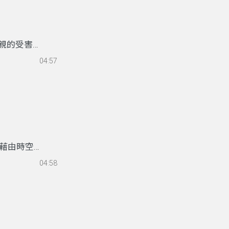
具深遠意
親的受害事
聲音變成欺
04:57
，展開與陳
陳明被迫正
AI模仿技
藉由時空背
以什麼代替
04:58
間時，那些
能夠體會到
方，而是希
到一絲真實