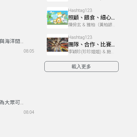
的關注和行
與海洋保護
Hashtag123
照顧、餵食、細心｜超能力行動讚《保育員》
生態發聲。
陳佾玄 & 雅柏（黃柏諺） & 李穎珍(珍珍姐姐) & 施賢琴（小茱姐姐）
Hashtag123
與海洋間的
團隊、合作、比賽｜就是愛閱讀《最美的旅行》
鬆的方式讓
08:05
李穎珍(珍珍姐姐) & 施賢琴（小茱姐姐） & 雅柏（黃柏諺） & 陳佾玄
著我們一起
載入更多
為大眾可理
洋政策、海
08:04
與音效設
具趣味性與
動海洋教