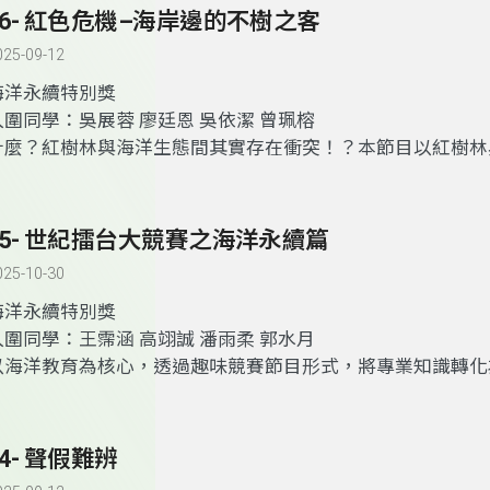
呈現手法，描繪海洋與人類的緊密連結，激發聽眾對海洋議題
26- 紅色危機–海岸邊的不樹之客
動。其中除了讓聽眾了解海洋噪音的相關議題之外，更呼籲參
025-09-12
行動，共同監督，共同守護這片汪洋大海，為鯨豚及整個海洋
海洋永續特別獎
入圍同學：吳展蓉 廖廷恩 吳依潔 曾珮榕
什麼？紅樹林與海洋生態間其實存在衝突！？本節目以紅樹林
關係作為主題，探討生態循環下的問題，藉由劇情推演，以輕
大家快速了解紅樹林的存在對臺灣海岸線的利與弊，現在就跟
來看看到底發生了什麼事吧～
25- 世紀擂台大競賽之海洋永續篇
025-10-30
海洋永續特別獎
入圍同學：王霈涵 高翊誠 潘雨柔 郭水月
以海洋教育為核心，透過趣味競賽節目形式，將專業知識轉化
解的內容，拉近民眾與海洋議題的距離。節目聚焦台灣當前海
洋保護區執法困境、生物多樣性等關鍵議題，結合搶答、解析
計，藉由活潑互動的表現方式傳遞科學與政策知識，讓節目兼
24- 聲假難辨
教育性，也強化全民的海洋素養與環境責任感，展現媒體在推