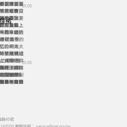
引，因此當
行訓練，需
跟同學督
比賽當下還是
05:00
被刷下來。
，把鐵板從
然分區賽只
備，也帶著
是一隻狗、
，也決定要
並全力以
鋁門窗，之
莊佳祐
長可以做
冷作金牌，
高工曾站上
們的無私傳
未曾拿過的
時的隊服送
，把一切做
繼續朝國手的
都是從事機械
紹公司大大
工的網站上
時就把機械
，了解到這
接觸機械加
動力發展署
上課時老師
上大家，只
05:00
用假日回學
機械深感興
賽時，也在
僅多了許多
完這個學制
C的程式編
多要適應的
能競賽首次
網路報名
節奏，他後
度有一定的
師、林育賢
用傷眼睛，
決定，後來
卻沒能拿到
時要搭配銲
他的老師，
境，並站上
械這個職類
精準度或是
謝林宗漢學
療好眼睛，
了這個全新
精準度具有
量。
海路45號
60500 服務信箱： service@ner.gov.tw