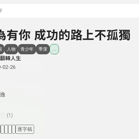
搜尋關鍵字：可輸入節
 因為有你 成功的路上不孤獨
園
人物
青少年
季潔
...
翻轉人生
-02-26
逸
☆
(1)
逐字稿