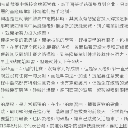
全國技能競賽中銲接金牌郭崇逸，為了圓夢從花蓮隻身到台北，只
分署的基隆職業訓練場進行選手培訓。
生興趣是在就讀四維高中電機科時，其實沒有想過會投入銲接這
，那時被四維高中吳能雄老師推派參加技能競賽，到了職業訓練
命，就開始努力投入練習。
女棒還大隻的電銲條，開始技能的學習，銲接要學的有很多，包
等等，在第47屆全國技能競賽的時候，曾面臨著要讀大學和要繼
，便義無反顧朝比賽之路邁進，到基隆職業訓練場後就住在宿舍，
早上9點開始練習，但是就練到下午5點。
第46屆、47屆的比賽，沒有拿到好成績，但是家人老師卻一直
父親並沒有任何一句反對，而是叫崇逸～加油！提醒要注意安全
過程中雖然都有特別注意安全，也有穿戴護具，但難免在練習的
用砂輪機研磨時，砂輪片爆開，連同面罩的玻璃一起破掉噴到眼
賽。
賽的歷程，是非常孤獨的，在小小的練習曲，播著喜歡的歌曲，
力感，最明顯的是在進行第二階段國手選拔賽的前幾天，突然覺
，要堅持到最後，也因為老師的鼓勵，讓自己感覺又活過來了，
019年8月即將代表台灣，前進俄羅斯的國際技能競賽，要站上