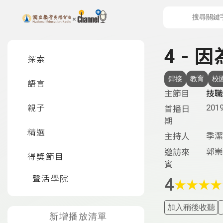
上方功能區塊
左側邊選單
4 -
探索
銲接
教育
校
語言
主節目
技職
2019
親子
首播日
期
精選
季潔
主持人
郭崇
邀訪來
得獎節目
賓
聲活學院
4
★
★
★
★
加入稍後收聽
新增播放清單