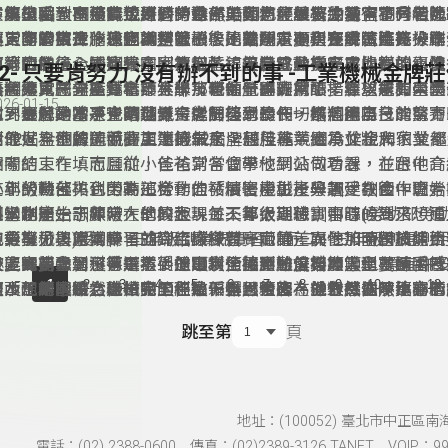
了解技職教育務實致用的特色，與如何能讓人生變得不同。
驗與學習，在那時也到過南港高工參訪，並被冷凍空調科給吸
容易上手，不過銲接是到勞動部勞動力發展署北基宜花分署進
了能夠回到南港高工練習的冷作，因為在學校練習，會有老師
在第51屆全國技能競賽時，雖然皓翔已經很努力練習了，但
進入南港高工冷凍空調科就讀後，就決定要走選手這條路。
要更多的自律，也因為是第一次比賽所以在初賽時就直接
促，而會被冷作這個職類吸引，是曾經看過學長實際進行操作
非常的緊張，腦袋也常常當機，不過還是順利完成了比賽，雖
第三年的競賽，已經調整好心態的皓翔，不只在練習時充分準
原本的樣子，透過繪圖、裁切、銲接變成非常厲害的模型，像
有第四名、全國賽只拿到第五名，但是終於有完成比賽的喜悅
百分百的信心去比賽，因為抱著這是自己最後一次比賽的心情
拿到金牌後，皓翔先在家裡幫忙，安裝電動採光罩與銲接組裝
52- 只要肯努力 沒有辦不到的事 -工業機械金牌
一台火車、一座鐵橋等等，那時他覺得非常酷，並想著如果學
再繼續比一年。
赴，不只在分區賽拿下金牌，也在全國賽摘下夢寐以求的全國
後將進入國立臺北科技大學技優領航專班就讀，希望能和南港
皓翔非常感謝指導老師林謙育老師一路的用心指導，還有學長
026-01-15
到，那他是不是也可以。
拿到金牌的當下，皓翔覺得之前努力的一切都值得了。
世界舞台為國爭光的林謙育老師與學長們一樣，能為台灣拿下
承，更感動冷凍空調世界金牌田佳承學長，還將國際技能競賽
做到最好，才不會有遺憾。從銲接到冷作，皓翔用自己的努力
冷作世界金牌，而在更遠的未來，想用專業繼承並壯大家業。
給他，為他的國手夢加油打氣。
到最好，不留遺憾的拿下第52屆全國技能競賽冷作金牌，並
第52屆全國技能競賽工業機械金牌莊佳祐，因為父親和伯父
夢想邁進，持續追求卓越。
相關的工作，而且從小爸爸常常會帶他到公司看看，並跟他介
會考結束在填志願前，佳祐到各個學校網站做功課，在台中高
小小的機台，也因為這樣，佳祐慢慢產生了興趣，在國中會考
查到勞動部與台中高工合作的「精密機械產學訓建教合作班」
二年級時佳祐到勞動部勞動力發展署中彰投分署受訓後，開始
科當作第一志願。
個學制是：一年級在學校上課，二年級到職訓中心(勞動部勞
工，也產生了非常大的興趣，每天都很期待實習課的到來，而
不過剛開始訓練時，他的表現並不算太理想，那時候為了想追
中彰投分署)受訓，三年級到業界實習，而二、三年級則是利
也分享了技能競賽，並介紹許多競賽職種，而他那時對於綜合
有更努力，常常早早就到工廠練習，而第一次參加全國技能競
工業機械與原本練習的綜合機械有一定的差異性，而跨職類不
校上課補強學科，畢業後還可以銜接到勤益科技大學就讀，看
趣，因此參加選手選拔，並順利通過測驗，如願當上了選手。
分區賽中拿到了第二名，但因為全國賽難度增加，還要練習PL
技能需要學習，像是：手提電鑽、氣壓、焊接等等……還有許
只要肯努力，沒有辦不到的事，佳祐用加倍努力順利在全國技
...
1
2
3
4
5
6
7
8
9
10
12
後，他的眼睛為之一亮，經過一番思索後，就毅然決然填寫了
程及配線，雖然佳祐完全不敢鬆懈，但因為機台打亂了比賽的
東西，原本綜合機械的工件是偏小且精密，並對每個零件的精
的「工業機械」職類中順利拿下全國金牌，他很感謝陳建亦老
原本想朝國手之路出發的佳祐，雖然後來在操作機器時不小心
表，並且將這個消息跟家人們分享，起初父母並不太贊成他的
來只拿下第四名，而在比賽失利後，他對於自己努力了這麼久
要求，但工業機械的工件都偏大型，需要一定的組裝技巧，有
股長、陳建銘老師、塗銘訓老師、陳銘仁老師以及各個教導過
但是建亦老師與國手學長宗漢都很看好實力堅強的他能戰勝逆
跳至第
頁
家人們也尊重了他的選擇。
獎牌一直感到很遺憾，經過思考決定再比一次，不過，綜合機
接件，或者利用手提電鑽進行加工，因此就會出現一些不需要
因為沒有老師們的教導，就不會有今天的他，而佳祐也非常感
世界舞台發光，佳祐也希望能在下一屆的國手選拔前能順利治
在下次的比賽，即將和工業機械修護合併，所以後來他就參加
公差範圍較大的零件，而這樣的差異對於在練習中已養成對於
長技術的傳承，在全國賽時因為手臂有學長的簽名，而充滿力
繼續圓自己的國手夢。
的職類，名字叫做「工業機械」。
一定要求的他，可是花了很多時間才克服這個問題。
地址：(100052) 臺北市中正區南
電話：(02) 2388-0600 傳真：(02)2389-3126 TANET VOIP：991