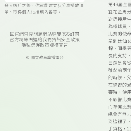
第48屆
登入帳戶之後，你就能建立及分享播放清
宜花金馬
單、取得個人化推薦內容等。
對銲接產
為棒球員
比賽的使
回官網
常見問題
網站導覽
RSS訂閱
官方粉絲團
連絡我們
資訊安全政策
拿到比仙
隱私保護政策
版權宣告
銲、圖學
長的支持
© 國立教育廣播電台
日還是會從
雖然前兩年
的時候，
在練習的
賽時，使
不影響比
而準備比
總會有無
到這裡了
手資格，2