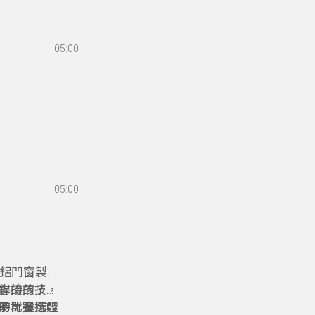
05:00
05:00
、鋁門窗製作
書的孩子，
銲接的技
子群進行體
時，會比較
的比賽選擇