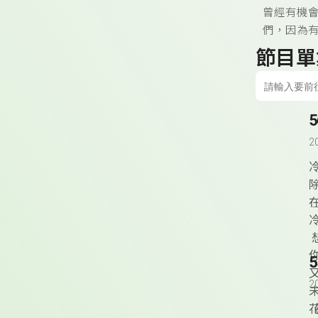
曾經有機
們，因為
節目單
2
2