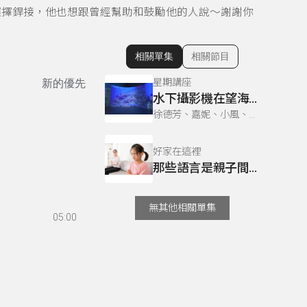
選擇銲接，他也想跟曾經幫助和鼓勵他的人說～謝謝你
相關單集
相關節目
顯示相關單集
星期講座
新的優先
水下攝影機在望海巷潮境海灣海洋保育區的應用
徐德芳、嘉妮、小風、洪璘璘、曼屏、莊妤萱 & 徐德芳、小風、洪璘璘、曼屏、莊妤萱、雅柏（黃柏諺）
好家在這裡
那些語言是親子間地雷？
無其他相關單集
05:00