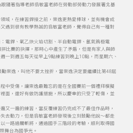
為跟隨著指導老師翁敏富老師在勞動部勞動力發展署北基
個領域，在練習銲接之前，崇逸更熱愛棒球，並有機會成
場又遇到很有教學熱誠的翁敏富老師，覺得自己有一種對
括：電銲、氧乙炔火焰切割、半自動電銲、氬氣鎢極電
續拼比賽的抉擇，那時心中產生了矛盾，但是有家人與師
週一到週五每天從早上9點練習到晚上10點，而星期六、
鼓勵崇逸，叫他不要太挫折，當崇逸決定要繼續比第48屆
！
過程中受傷，讓崇逸最難忘的是在全國賽前一個禮拜模擬
睛裡面，還好有做防護措施，所以慶幸的只受了輕傷，並
一遍又一遍的練習，當反覆練習仍完成不了最佳作品時，
得失去動力，但是翁敏富老師發現後立刻鼓勵他說～都走
所以一路過關斬將，通過國手三階段的考驗，順利取得國
國際舞台為國爭光。