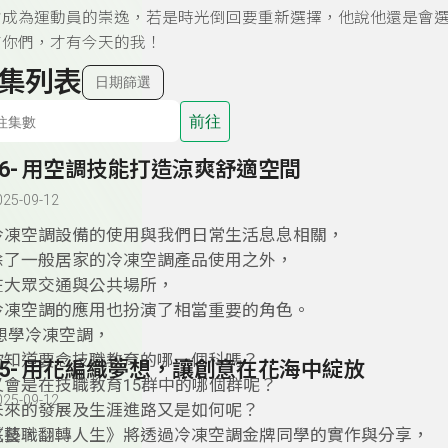
會成為運動員的崇逸，若是時光倒回要重新選擇，他說他還是會
有你們，才有今天的我！
集列表
日期篩選
前往
56- 用空調技能打造涼爽舒適空間
025-09-12
冷凍空調設備的使用與我們日常生活息息相關，
除了一般居家的冷凍空調產品使用之外，
在大眾交通與公共場所，
冷凍空調的應用也扮演了相當重要的角色。
想學冷凍空調，
你知道要念技職教育的哪一個科嗎？
55- 用花編織夢想，讓創意在花海中綻放
又會是在技職教育15群中的哪個群呢？
025-09-12
未來的發展及生涯進路又是如何呢？
《技職翻轉人生》將透過冷凍空調金牌同學的實作與分享，
花藝，