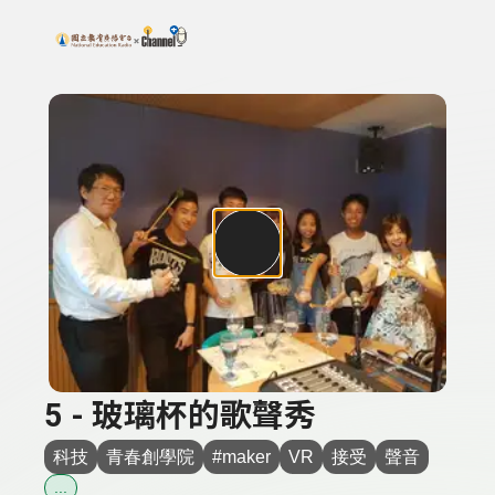
搜尋關鍵字：可輸入節目名稱、主持人或關鍵字
上方功能區塊
5 - 玻璃杯的歌聲秀
科技
青春創學院
#maker
VR
接受
聲音
...