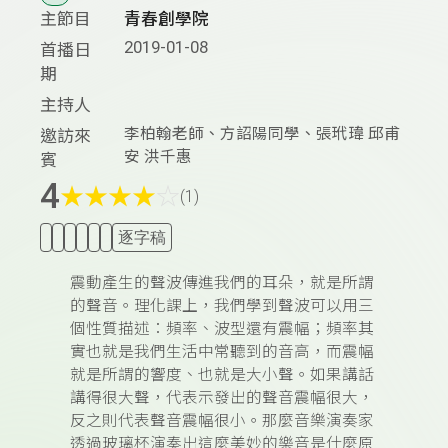
主節目
青春創學院
2019-01-08
首播日
期
主持人
李柏翰老師、方詔陽同學、張玳瑋 邱甫
邀訪來
安 洪千惠
賓
4
★
★
★
★
☆
(1)
逐字稿
震動產生的聲波傳進我們的耳朵，就是所謂
的聲音。理化課上，我們學到聲波可以用三
個性質描述：頻率、波型還有震幅；頻率其
實也就是我們生活中常聽到的音高，而震幅
就是所謂的響度、也就是大小聲。如果講話
講得很大聲，代表示發出的聲音震幅很大，
反之則代表聲音震幅很小。那麼音樂演奏家
透過玻璃杯演奏出這麼美妙的樂音是什麼原