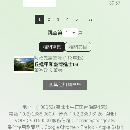
39:57
...
1
2
3
4
5
39
跳至第
頁
相關單集
相關節目
顯示相關單集
阿政先講臺灣 (113年起)
丘逢甲和臺灣進士03
董峯政 & 董娘
無其他相關單集
頁尾資訊
地址：(100052) 臺北市中正區南海路45號
電話：(02) 2388-0600 傳真：(02)2389-3126 TANET
VOIP：99160500 服務信箱： service@ner.gov.tw
最佳使用瀏覽器：Google Chrome、Firefox、Apple Safari