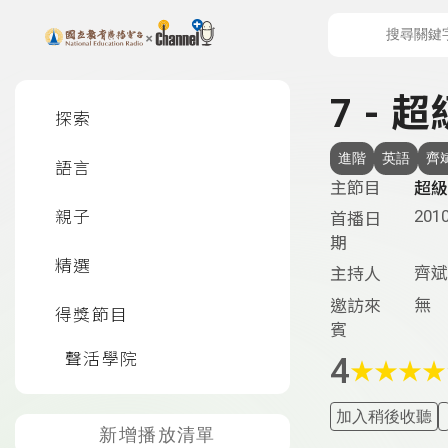
上方功能區塊
左側邊選單
7 - 
探索
進階
英語
齊
語言
主節目
超級
2010
親子
首播日
期
精選
齊斌
主持人
無
邀訪來
得獎節目
賓
聲活學院
4
★
★
★
★
加入稍後收聽
新增播放清單