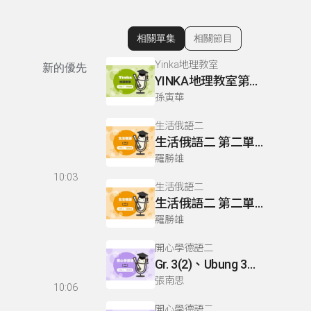
相關單集
相關節目
顯示相關單集
Yinka地理教室
新的優先
YINKA地理教室第一冊 P63-65
孫寅華
生活俄語二
生活俄語二 第二單元 L5 P95-96
羅勝雄
10:03
生活俄語二
生活俄語二 第二單元 L9 P120
羅勝雄
開心學德語二
Gr. 3(2)、Ubung 3、Gr. 2(1)
張南思
10:06
開心學德語二