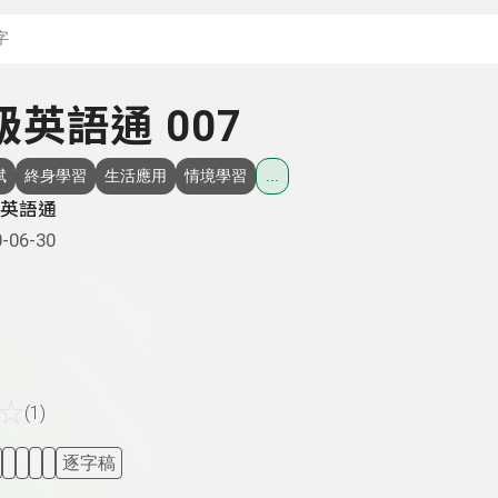
搜尋關鍵字：可輸入節
超級英語通 007
斌
終身學習
生活應用
情境學習
...
英語通
-06-30
☆
(1)
逐字稿