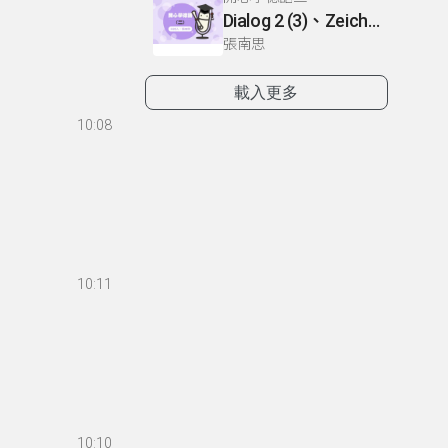
Dialog 2 (3)、Zeichnen: einen Mann、Lesetext 1(1)
張南思
載入更多
10:08
10:11
10:10