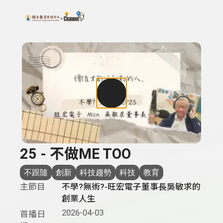
搜尋關鍵字：可輸入節目名稱、主持人或關鍵字
上方功能區塊
25 - 不做ME TOO
不跟隨
創新
科技趨勢
科技
教育
主節目
不學?無術?-旺宏電子董事長吳敏求的
創業人生
2026-04-03
首播日