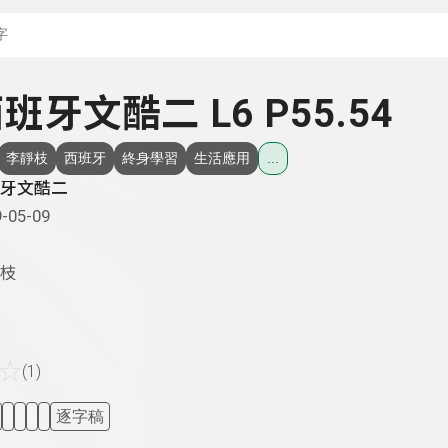
搜尋關鍵字：可輸入節
 西班牙文酷二 L6 P55.54
李靜枝
西班牙
終身學習
生活應用
...
牙文酷二
-05-09
枝
☆
(1)
逐字稿