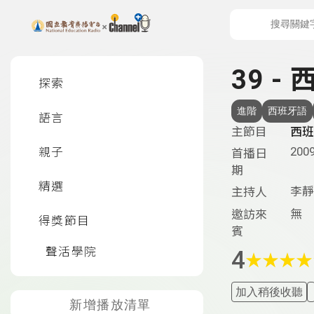
上方功能區塊
左側邊選單
39 -
探索
進階
西班牙語
語言
主節目
西班
2009
親子
首播日
期
精選
李靜
主持人
無
邀訪來
得獎節目
賓
聲活學院
4
★
★
★
★
加入稍後收聽
新增播放清單