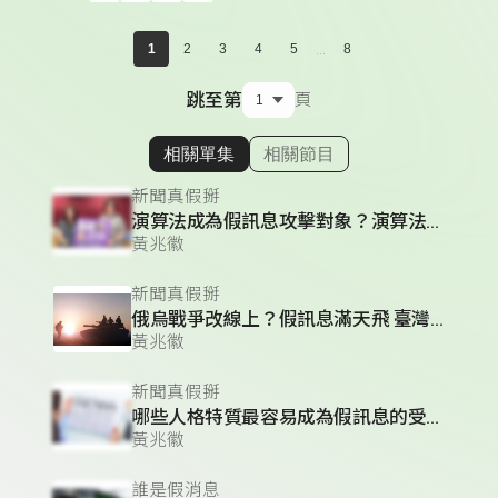
...
1
2
3
4
5
8
跳至第
頁
相關單集
相關節目
顯示相關單集
新聞真假掰
演算法成為假訊息攻擊對象？演算法的三大運作邏輯？
黃兆徽
新聞真假掰
俄烏戰爭改線上？假訊息滿天飛 臺灣人必須看懂的「資訊戰」
黃兆徽
新聞真假掰
哪些人格特質最容易成為假訊息的受害者？如何破解資訊戰的陰謀!
黃兆徽
誰是假消息