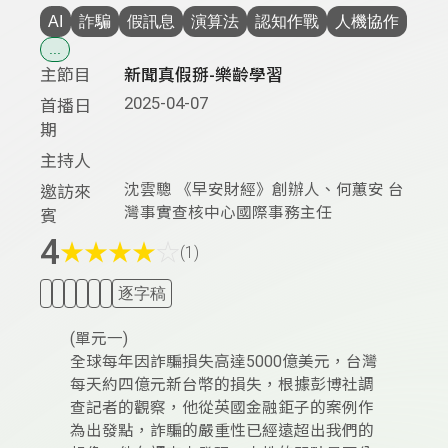
AI
詐騙
假訊息
演算法
認知作戰
人機協作
...
主節目
新聞真假掰-樂齡學習
2025-04-07
首播日
期
主持人
沈雲驄 《早安財經》創辦人、何蕙安 台
邀訪來
灣事實查核中心國際事務主任
賓
4
★
★
★
★
☆
(1)
逐字稿
(單元一)
全球每年因詐騙損失高達5000億美元，台灣
每天約四億元新台幣的損失，根據彭博社調
查記者的觀察，他從英國金融鉅子的案例作
為出發點，詐騙的嚴重性已經遠超出我們的