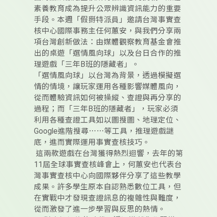
素養教育成為提升公眾辨識資訊能力的重要
手段。本週「假掰特派員」邀請台灣事實查
核中心國際事務主任何蕙安，與我們分享兩
項台灣創新做法：由媒體觀察教育基金會推
出的桌遊「選情風向球」以及台日合作的推
理遊戲「三年B班的隱藏者」。
「選情風向球」以台灣為背景，透過模擬選
情的情境，讓玩家運用各種影響媒體風向，
從而體驗資訊如何被操縱、查證與再分享的
過程；而「三年B班的隱藏者」，玩家必須
利用各種查證工具如以圖搜圖、地理定位、
Google進階搜尋⋯⋯等工具，推理遊戲謎
底，進而實際運用事實查核技巧。
這兩款遊戲在台灣獲得熱烈迴響，去年的第
11屆全球事實查核峰會上，何蕙安也代表台
灣事實查核中心向國際夥伴分享了這些教學
成果。許多學生原本自認熟悉數位工具，但
在實戰中才發現查證訊息的複雜性與難度，
從而激發了進一步學習與反思的熱情。