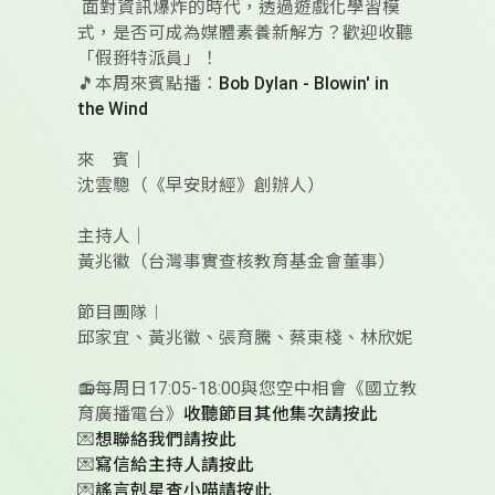
面對資訊爆炸的時代，透過遊戲化學習模
式，是否可成為媒體素養新解方？歡迎收聽
「假掰特派員」！
🎵本周來賓點播：
Bob Dylan - Blowin' in
the Wind
來 賓｜
沈雲驄（《早安財經》創辦人）
主持人｜
黃兆徽（台灣事實查核教育基金會董事）
節目團隊︱
邱家宜、黃兆徽、張育騰、蔡東棧、林欣妮
📻每周日17:05-18:00與您空中相會《國立教
育廣播電台》
收聽節目其他集次請按此
💌
想聯絡我們請按此
💌
寫信給主持人請按此
💌
謠言剋星查小喵請按此