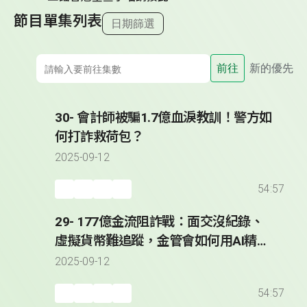
節目單集列表
日期篩選
前往
新的優先
30- 會計師被騙1.7億血淚教訓！警方如
何打詐救荷包？
2025-09-12
54:57
29- 177億金流阻詐戰：面交沒紀錄、
虛擬貨幣難追蹤，金管會如何用AI精準
攔截可疑帳戶？
2025-09-12
54:57