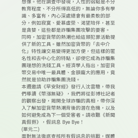
想像。他在調查中發現，人性的弱點是不分
教育程度、不分所得高低的，無論你多有學
識、多富有，內心深處總會有最柔軟的部
分，例如寂寞、愛慕虛榮、渴望陪伴，甚至
是貪婪，這些都是詐騙集團攻擊的要害。
同時，加密貨幣的熱潮也給這類犯罪活動提
供了新的工具。雖然加密貨幣的「去中介
化」特性讓交易變得更加方便，但這樣的匿
名性和去中心化的特點，卻使它成為詐騙集
團理想的洗錢工具。經濟學人指出，加密貨
幣交易中唯一最具體、金額龐大的應用，竟
然就是協助詐騙集團洗錢。
本週邀請《早安財經》發行人沈雲驄，帶我
們導讀《幣漲無疑》，我們將從彭博社記者
的觀察出發，揭開全球詐騙的真相，帶你深
入了解加密貨幣熱潮背後的潛在危機，以及
如何避免成為下一個受害者。請收聽《新聞
真假掰》，假訊息 Bye Bye！
(單元二)
面對無法徹底查核所有假訊息的挑戰，媒體