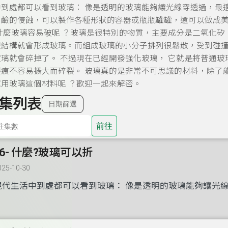
中到處都可以看到玻璃：
像是透明的玻璃能夠讓光線穿透過，最
、鹼的侵蝕，可以製作各種形狀的容器或瓶瓶罐罐，還可以做成
什麼玻璃容易破呢
？玻璃是很特別的物質，主要成分是二氧化矽
體結構就會形成玻璃。而組成玻璃的小分子排列很鬆散，受到碰
玻璃就會碎掉了。
不過現在已經開發強化玻璃，
它就是將普通玻
裂痕不容易擴大而碎裂。
玻璃真的是非常不可思議的材料，除了
運用玻璃這個材料呢
？歡迎一起來
解密。
集列表
日期篩選
前往
26- 什麼?玻璃可以折
025-10-30
現代生活中到處都可以看到玻璃：
像是透明的玻璃能夠讓光
最適合做成窗戶和燈泡…等等生活用品；而且它堅硬、耐熱又
的侵蝕，可以製作各種形狀的容器或瓶瓶罐罐，還可以做成美
品。不過玻璃很容易摔破，使用時要小心避免碰撞。
為什麼