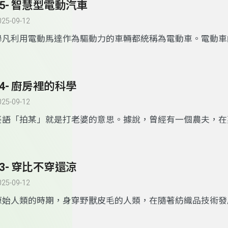
25- 智慧型電動汽車
呢
？玻璃是很特別的物質，主要成分是二氧化矽，在液態下
冷卻凝固的時候，內部的原子沒有排列成晶體結構就會形成玻
025-09-12
玻璃的小分子排列很鬆散，受到碰撞的時候就容易鬆開產生細
舉凡利用電動馬達作為驅動力的車輛都統稱為電動車。電動車
當裂痕繼續擴大的時候就會玻璃就會碎掉了。
不過現在已經
油車早，
1828
年匈牙利的發明家工程師、工程師阿紐什，耶德
璃，
它就是將普通玻璃經過特殊的處理，讓小分子彼此靠得
電池轉動的行動裝置，到了
1834
年美國人托馬斯
.
達文波特製
擊的時候產生的裂痕不容易擴大而碎裂。
玻璃真的是非常不
臺直流電驅動的電動車，而之後蘇格蘭人羅伯特
.
安德森發明
料，除了能夠變得更堅固之外，也可以變得很柔軟喔，究竟現
24- 廚房裡的科學
電動車，使用完不能充電，算是初階電動車，
1881
年法國工程
何運用玻璃這個材料呢
？歡迎一起來
解密。
夫
.
特魯夫建造了一輛使用鉛酸電池可充電的三輪車，被認為
025-09-12
一臺電動車。而隨著電池技術的發展，電動車在十九世紀後期
臺語「拍某」就是打老婆的意思。據說，曾經有一個農夫，在
受到廣泛使用；後來石油的大量開採再加上電動車還有一些性
了一大籃的筒蒿，帶回家交給自己的妻子，當他要吃飯的時候
有辦法解決，才被汽車所取代。一直到
20
世紀，因為汽油的價
桌上的茼蒿只有一小盤，以為是妻子偷吃了，於是發了很大的
再加上環保意識的抬頭，電動車又開始被大規模研究和發展。
有了這樣的暱稱叫做「拍某菜」其實，筒蒿和菠菜都是葉菜類
與傳統燃油車有什麼差異性
23- 穿比不穿還涼
?
電池為什麼在電動車的車體中會
葉中的細胞壁排列整齊並且含有大量的水分，當溫度升高的時
迎大家一起來
解密。
細胞壁會被破壞，水分會流出葉菜會變軟並且縮小，茼蒿和菠
025-09-12
是加熱後明顯的變小的青菜，所以根本不是農夫的妻子偷吃菜
原始人類的時期，身穿野獸皮毛的人類，在隨著紡織品技術發
青菜，葉菜中的營養也會跟著水分流走，千萬要記得青菜不要
著布料做成的衣服。紡織品的生產方式也越來越進步，尤其在
營養流失了。而究竟在廚房裡還有什麼科學原理呢
?
後，更是能夠大量生產。過去衣服材料用的紡織品製作起來十