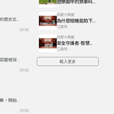
遊樂園中的煞車科學
的二氧化矽
璃。而組成
我愛大明星
小的裂痕，
的歷史比燃
為什麼相機能拍下人物、風景？
開發強化玻
利克研發出
江紫筠
更緊密，撞
29:58
造出了第一
可思議的材
我愛大明星
了一次性的
代科技是如
安全守護者-智慧門鎖
師古斯塔
江紫筠
是世界上第
在歐美國家
菜園裡採收
載入更多
能的問題沒
，農夫看見
格不斷攀升
29:58
脾氣，所以
究竟電動車
的植物，菜
這麼重要
?
歡
候，葉子的
菜一樣，都
。煮太久的
展，開始穿
炒太久避免
工業革命之
29:58
分費工，進