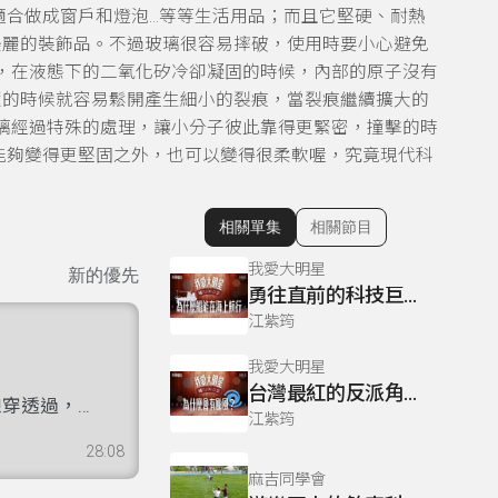
適合做成窗戶和燈泡…等等生活用品；而且它堅硬、耐熱
美麗的裝飾品。不過玻璃很容易摔破，使用時要小心避免
，在液態下的二氧化矽冷卻凝固的時候，內部的原子沒有
撞的時候就容易鬆開產生細小的裂痕，當裂痕繼續擴大的
璃經過特殊的處理，讓小分子彼此靠得更緊密，撞擊的時
能夠變得更堅固之外，也可以變得很柔軟喔，究竟現代科
相關單集
相關節目
顯示相關單集
我愛大明星
新的優先
勇往直前的科技巨星-船
江紫筠
我愛大明星
台灣最紅的反派角色-颱風
線穿透過，
江紫筠
不怕酸、鹼
28:08
麗的裝飾
麻吉同學會
玻璃容易破