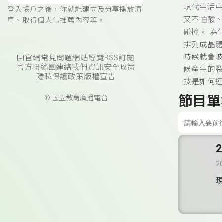
現代生活
登入帳戶之後，你就能建立及分享播放清
又不怕酸
單、取得個人化推薦內容等。
碰撞。
為
排列成晶
時候就會
回官網
常見問題
網站導覽
RSS訂閱
官方粉絲團
連絡我們
資訊安全政策
候產生的
隱私保護政策
版權宣告
技是如何
節目單
© 國立教育廣播電台
2