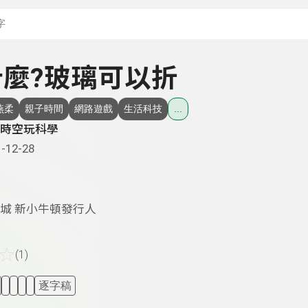
搜尋關鍵字：可輸入節
 什麼?玻璃可以折
燕柔
親子時間
網路遊戲
生活科技
...
時空玩科學
-12-28
城 新小牛頓發行人
☆
(1)
逐字稿