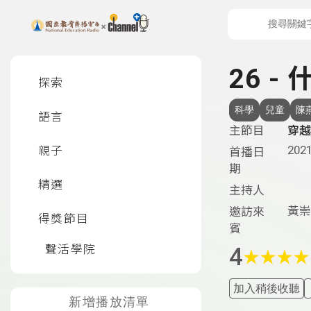
上方功能區塊
左側邊選單
26 -
探索
科學
兒童
陳
語言
主節目
穿越
2021
親子
首播日
期
精選
主持人
黃崇
邀訪來
得獎節目
賓
聲活學院
4
★
★
★
★
加入稍後收聽
新增播放清單