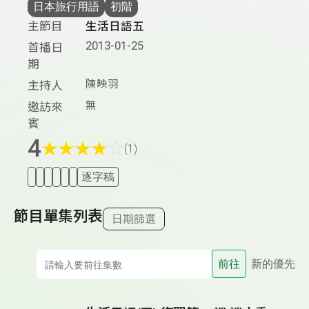
日本旅行用語
初階
主節目
生活日語五
2013-01-25
首播日
期
陳映羽
主持人
無
邀訪來
賓
4
★
★
★
★
☆
(1)
逐字稿
節目單集列表
日期篩選
前往
新的優先