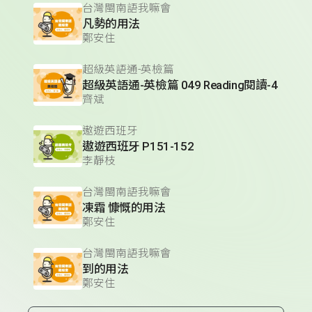
台灣閩南語我嘛會
凡勢的用法
鄭安住
超級英語通-英檢篇
超級英語通-英檢篇 049 Reading閱讀-4
齊斌
遨遊西班牙
遨遊西班牙 P151-152
李靜枝
台灣閩南語我嘛會
凍霜 慷慨的用法
鄭安住
台灣閩南語我嘛會
到的用法
鄭安住