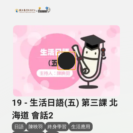
搜尋關鍵字：可輸入節目名稱、主持人或關鍵字
上方功能區塊
19 - 生活日語(五) 第三課 北
海道 會話2
日語
陳映羽
終身學習
生活應用