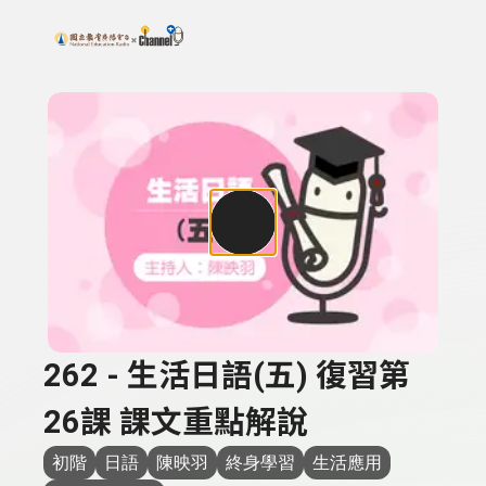
搜尋關鍵字：可輸入節目名稱、主持人或關鍵字
上方功能區塊
262 - 生活日語(五) 復習第
26課 課文重點解說
初階
日語
陳映羽
終身學習
生活應用