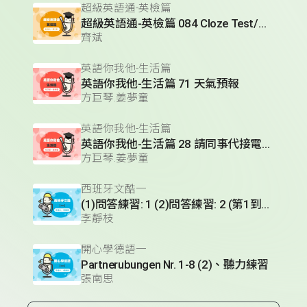
超級英語通-英檢篇
超級英語通-英檢篇 084 Cloze Test/段落填空-14
齊斌
英語你我他-生活篇
英語你我他-生活篇 71 天氣預報
方巨琴.姜夢童
英語你我他-生活篇
英語你我他-生活篇 28 請同事代接電話(1)
方巨琴.姜夢童
西班牙文酷一
(1)問答練習: 1 (2)問答練習: 2 (第1到3題) (3)實用短句單元 (Hablando en plata)- 火車篇 (II)
李靜枝
開心學德語一
Partnerubungen Nr. 1-8 (2)、聽力練習
張南思