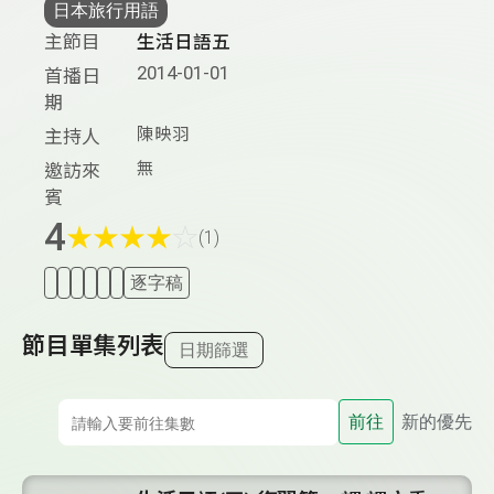
日本旅行用語
主節目
生活日語五
2014-01-01
首播日
期
陳映羽
主持人
無
邀訪來
賓
4
★
★
★
★
☆
(1)
逐字稿
節目單集列表
日期篩選
前往
新的優先