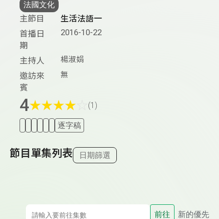
法國文化
主節目
生活法語一
2016-10-22
首播日
期
楊淑娟
主持人
無
邀訪來
賓
4
★
★
★
★
☆
(1)
逐字稿
節目單集列表
日期篩選
前往
新的優先