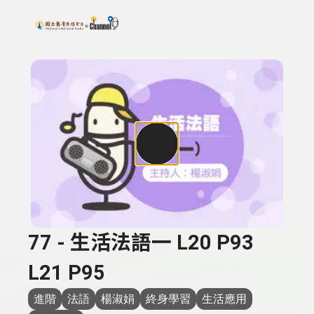
搜尋關鍵字：可輸入節目名稱、主持人或關鍵字
上方功能區塊
77 - 生活法語一 L20 P93
L21 P95
進階
法語
楊淑娟
終身學習
生活應用