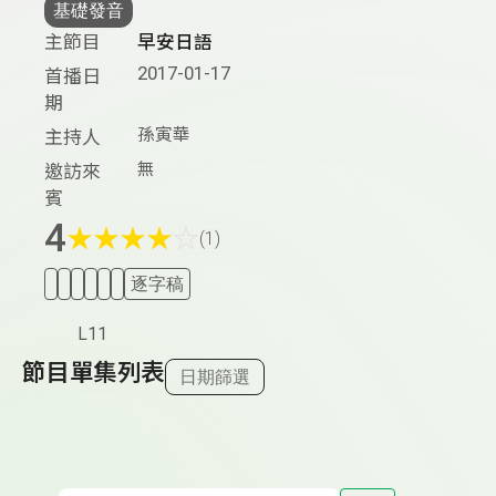
基礎發音
主節目
早安日語
2017-01-17
首播日
期
孫寅華
主持人
無
邀訪來
賓
4
★
★
★
★
☆
(1)
逐字稿
L11
節目單集列表
日期篩選