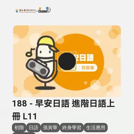
搜尋關鍵字：可輸入節目名稱、主持人或關鍵字
上方功能區塊
188 - 早安日語 進階日語上
冊 L11
初階
日語
孫寅華
終身學習
生活應用