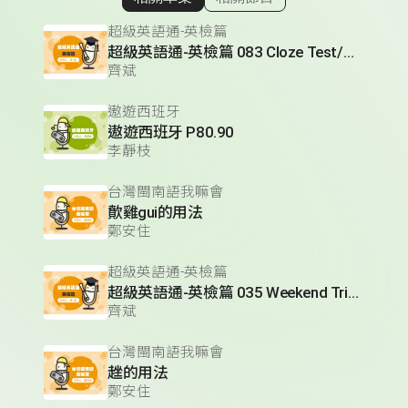
顯示相關單集
超級英語通-英檢篇
超級英語通-英檢篇 083 Cloze Test/段落填空-13
齊斌
遨遊西班牙
遨遊西班牙 P80.90
李靜枝
台灣閩南語我嘛會
歕雞gui的用法
鄭安住
超級英語通-英檢篇
超級英語通-英檢篇 035 Weekend Trip- 週末旅遊
齊斌
台灣閩南語我嘛會
趖的用法
鄭安住