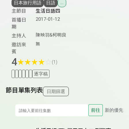
日本旅行用語
日語
...
主節目
生活日語四
2017-01-12
首播日
期
陳映羽&柯明良
主持人
無
邀訪來
賓
4
★
★
★
★
☆
(1)
逐字稿
節目單集列表
日期篩選
前往
新的優先