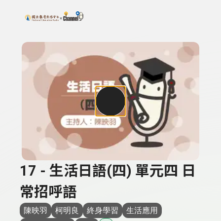
搜尋關鍵字：可輸入節目名稱、主持人或關鍵字
上方功能區塊
17 - 生活日語(四) 單元四 日
常招呼語
陳映羽
柯明良
終身學習
生活應用