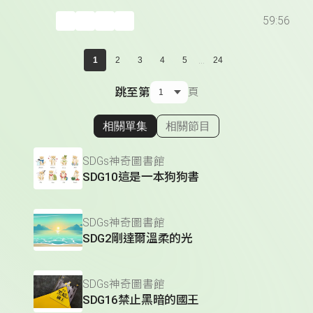
59:56
...
1
2
3
4
5
24
跳至第
頁
相關單集
相關節目
顯示相關單集
SDGs神奇圖書館
SDG10這是一本狗狗書
SDGs神奇圖書館
SDG2剛達爾溫柔的光
SDGs神奇圖書館
SDG16禁止黑暗的國王