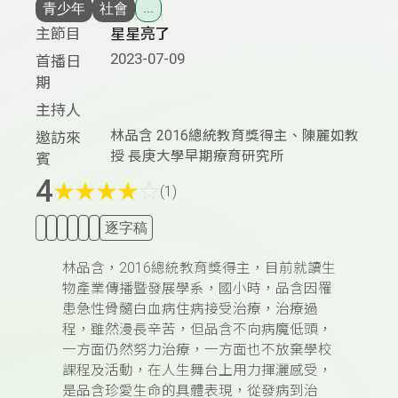
青少年
社會
...
主節目
星星亮了
2023-07-09
首播日
期
主持人
林品含 2016總統教育獎得主、陳麗如教
邀訪來
授 長庚大學早期療育研究所
賓
4
★
★
★
★
☆
(1)
逐字稿
林品含，
2016
總統教育獎得主，目前就讀
生
物產業傳播暨發展學系，
國小時，品含因罹
患急性骨髓白血病住病接受治療，治療過
程，雖然漫長辛苦，但品含不向病魔低頭，
一方面仍然努力治療，一方面也不放棄學校
課程及活動，在人生舞台上用力揮灑感受，
是品含珍愛生命的具體表現，從發病到治