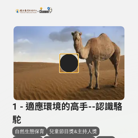
搜尋關鍵字：可輸入節目名稱、主持人或關鍵字
上方功能區塊
1 - 適應環境的高手--認識駱
駝
自然生態保育
兒童節目獎&主持人獎