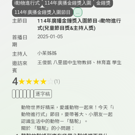
i動物進行式
114年廣播金鐘獎入圍
金鐘獎
114年廣播金鐘獎入圍節目
...
主節目
114年廣播金鐘獎入圍節目-i動物進行
式(兒童節目獎&主持人獎)
2025-01-05
首播日
期
小茱姊姊
主持人
王俊凱 八里國中生物教師、林育嘉 學生
邀訪來
賓
4
★
★
★
★
☆
(1)
逐字稿
動物世界好精采，愛護動物一起來！今天「i
動物進行式」節目，要帶著大、小朋友一起
認識生活中的動物－「駱駝」。
關於 「駱駝」的小問題：