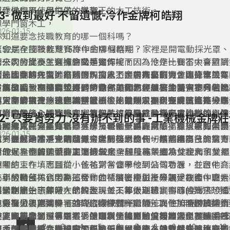
感受做中學、學中做的樂趣。
製作過程不使用釘子，是真正的木工技術。
53- 做到最好 不留遺憾-冷作金牌柯皓翔
想學門窗木工，
026-01-15
你知道要念技職教育的哪一個科嗎？
又會是在技職教育15群中的哪個群呢？
第52屆全國技能競賽冷作金牌柯皓翔，家裡是開電動採光罩
未來的發展及生涯進路又是如何呢？
的公司，從小就有機會動手實作，而因為他是一個不太喜歡讀
第一次的比賽，選擇的職類是銲接，因為冷作比賽當中會用到
《技職翻轉人生》將透過門窗木工金牌同學的實作與分享，
因此國中時在老師推薦下，加入了國中技藝班，並選擇電機電
術，因此想先精進自己的銲接能力，若未來有機會比冷作競賽
透過比賽的練習，皓翔發現自己不是很有自制力，因此第二年
了解技職教育務實致用的特色，與如何能讓人生變得不同。
驗與學習，在那時也到過南港高工參訪，並被冷凍空調科給吸
容易上手，不過銲接是到勞動部勞動力發展署北基宜花分署進
了能夠回到南港高工練習的冷作，因為在學校練習，會有老師
在第51屆全國技能競賽時，雖然皓翔已經很努力練習了，但
進入南港高工冷凍空調科就讀後，就決定要走選手這條路。
要更多的自律，也因為是第一次比賽所以在初賽時就直接
促，而會被冷作這個職類吸引，是曾經看過學長實際進行操作
非常的緊張，腦袋也常常當機，不過還是順利完成了比賽，雖
第三年的競賽，已經調整好心態的皓翔，不只在練習時充分準
原本的樣子，透過繪圖、裁切、銲接變成非常厲害的模型，像
有第四名、全國賽只拿到第五名，但是終於有完成比賽的喜悅
百分百的信心去比賽，因為抱著這是自己最後一次比賽的心情
拿到金牌後，皓翔先在家裡幫忙，安裝電動採光罩與銲接組裝
52- 只要肯努力 沒有辦不到的事 -工業機械金牌
一台火車、一座鐵橋等等，那時他覺得非常酷，並想著如果學
再繼續比一年。
赴，不只在分區賽拿下金牌，也在全國賽摘下夢寐以求的全國
後將進入國立臺北科技大學技優領航專班就讀，希望能和南港
皓翔非常感謝指導老師林謙育老師一路的用心指導，還有學長
026-01-15
到，那他是不是也可以。
拿到金牌的當下，皓翔覺得之前努力的一切都值得了。
世界舞台為國爭光的林謙育老師與學長們一樣，能為台灣拿下
承，更感動冷凍空調世界金牌田佳承學長，還將國際技能競賽
做到最好，才不會有遺憾。從銲接到冷作，皓翔用自己的努力
冷作世界金牌，而在更遠的未來，想用專業繼承並壯大家業。
給他，為他的國手夢加油打氣。
到最好，不留遺憾的拿下第52屆全國技能競賽冷作金牌，並
第52屆全國技能競賽工業機械金牌莊佳祐，因為父親和伯父
夢想邁進，持續追求卓越。
相關的工作，而且從小爸爸常常會帶他到公司看看，並跟他介
會考結束在填志願前，佳祐到各個學校網站做功課，在台中高
小小的機台，也因為這樣，佳祐慢慢產生了興趣，在國中會考
查到勞動部與台中高工合作的「精密機械產學訓建教合作班」
二年級時佳祐到勞動部勞動力發展署中彰投分署受訓後，開始
科當作第一志願。
個學制是：一年級在學校上課，二年級到職訓中心(勞動部勞
工，也產生了非常大的興趣，每天都很期待實習課的到來，而
不過剛開始訓練時，他的表現並不算太理想，那時候為了想追
中彰投分署)受訓，三年級到業界實習，而二、三年級則是利
也分享了技能競賽，並介紹許多競賽職種，而他那時對於綜合
有更努力，常常早早就到工廠練習，而第一次參加全國技能競
工業機械與原本練習的綜合機械有一定的差異性，而跨職類不
校上課補強學科，畢業後還可以銜接到勤益科技大學就讀，看
趣，因此參加選手選拔，並順利通過測驗，如願當上了選手。
分區賽中拿到了第二名，但因為全國賽難度增加，還要練習PL
技能需要學習，像是：手提電鑽、氣壓、焊接等等……還有許
只要肯努力，沒有辦不到的事，佳祐用加倍努力順利在全國技
...
1
2
3
4
5
6
7
8
9
10
12
後，他的眼睛為之一亮，經過一番思索後，就毅然決然填寫了
程及配線，雖然佳祐完全不敢鬆懈，但因為機台打亂了比賽的
東西，原本綜合機械的工件是偏小且精密，並對每個零件的精
的「工業機械」職類中順利拿下全國金牌，他很感謝陳建亦老
原本想朝國手之路出發的佳祐，雖然後來在操作機器時不小心