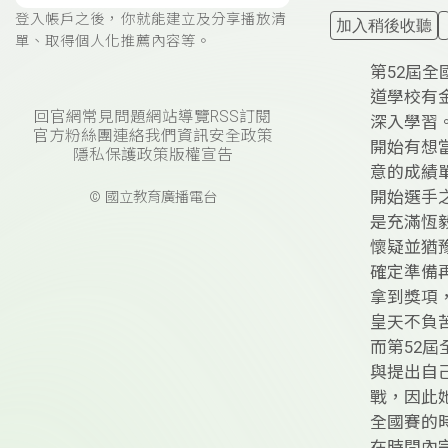
登入帳戶之後，你就能建立及分享播放清
加入稍後收聽
單、取得個人化推薦內容等。
第52屆
道學校有
回官網
常見問題
網站導覽
RSS訂閱
深入學習
官方粉絲團
連絡我們
資訊安全政策
開始有想
隱私保護政策
版權宣告
意的成績
開始選手
© 國立教育廣播電台
是充滿恆
懷疑並猶
確定準備
拿到獎項
皇天不負
而第52
與提出自
戰，因此
全國賽的
在時間內