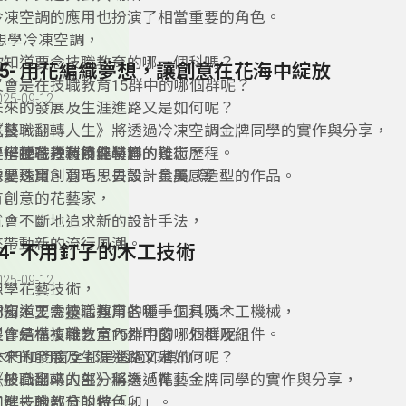
冷凍空調的應用也扮演了相當重要的角色。
想學冷凍空調，
你知道要念技職教育的哪一個科嗎？
55- 用花編織夢想，讓創意在花海中綻放
又會是在技職教育15群中的哪個群呢？
025-09-12
未來的發展及生涯進路又是如何呢？
《技職翻轉人生》將透過冷凍空調金牌同學的實作與分享，
花藝，
了解技職教育技能學習的難忘歷程。
是一種花卉利用與裝飾的技術，
要搭配各種裝飾性材料，
像是珠寶、羽毛、貝殼、金屬...等，
需要透用創意巧思去設計具美感造型的作品。
有創意的花藝家，
就會不斷地追求新的設計手法，
來帶動新的流行風潮。
54- 不用釘子的木工技術
025-09-12
想學花藝技術，
你知道要念技職教育的哪一個科嗎？
門窗木工需靈活運用各種手工具及木工機械，
又會是在技職教育15群中的哪個群呢？
製作結構複雜之室內外門窗、外框及組件。
未來的發展及生涯進路又是如何呢？
木門和門窗全都是透過卯榫的，
《技職翻轉人生》將透過花藝金牌同學的實作與分享，
一般凸出來的部分稱為「榫」，
了解技職教育的特色，
凹進去的部分叫做「卯」。