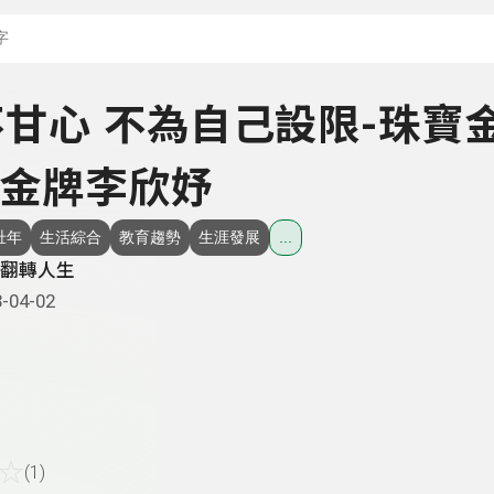
搜尋關鍵字：可輸入節
- 不甘心 不為自己設限-珠寶
金牌李欣妤
壯年
生活綜合
教育趨勢
生涯發展
...
翻轉人生
-04-02
☆
(1)