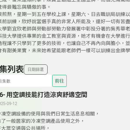
覺得最難忘與驕傲的事。
很煎熬，星期一到五在學校上課，星期六、日去職訓局訓練以
桌前訓練，欣妤說當選手真的非常人所能及，還好一切有苦
大學劉宜欣老師與勞動部勞動力發展署中彰投分署的吳秀華
科技大學提供專業的金工教室與資源，她才有機會在大學進
過程讓不只學到了更多的技術，也讓自己不再內向與膽小，
會有甜美果實，未來她希望能跟老師們一樣可以訓練出金牌
集列表
日期篩選
前往
56- 用空調技能打造涼爽舒適空間
025-09-12
冷凍空調設備的使用與我們日常生活息息相關，
除了一般居家的冷凍空調產品使用之外，
在大眾交通與公共場所，