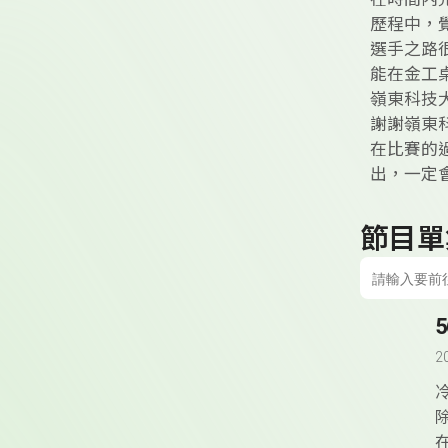
歷程中，
選手之路
能在金工
嶺東科技
謝謝嶺東
在比賽的
出，一定
節目單
2