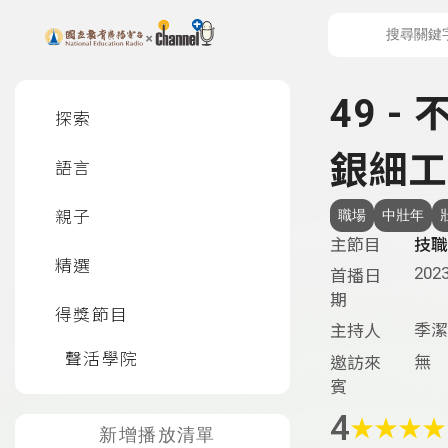
上方功能區塊
左側邊選單
49 
探索
銀細工
語言
親子
職場
中壯年
主節目
技職
精選
2023
首播日
期
得獎節目
季潔
主持人
聲活學院
無
邀訪來
賓
4
★
★
★
★
新增播放清單