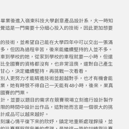
科畢業後進入嶺東科技大學創意產品設計系，大一時知
發覺這是一門需要十分細心投入的技術，因此更加想要
進的技術，並希望自己能在大學四年中可以交出一張滿
很多，但因為過程辛苦，後來能繼續堅持的人並不多。
公車到學校的她，從家到學校的車程就要一小時，但還
連比全國賽的資格都沒有，也非常沮喪，還對自己產生
不甘心，決定繼續堅持，再挑戰一次看看。
比別人更努力才能精進技術並超越對手，也才有機會能
業，她有時恨不得自己一天能有48小時，後來，果真
全國賽的門票。
設計，並要以題目的需求在競賽現場立刻進行設計製作
有限的時間中設計出作品，這對她而言是一個很大的挑
設計成品可以越來越好。
立刻讓心情平復下來的欣妤，鎮定地重新處理銲接，並
險的比賽歷程與完美的處理，是她這一路的訓練與比賽