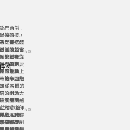
、鋁門窗製作
書的孩子，
銲接的技
子群進行體
時，會比較
的比賽選擇
引，因此當
行訓練，需
跟同學督
比賽當下還是
05:00
被刷下來。
，把鐵板從
然分區賽只
備，也帶著
是一隻狗、
，也決定要
並全力以
鋁門窗，之
莊佳祐
長可以做
冷作金牌，
高工曾站上
們的無私傳
未曾拿過的
時的隊服送
，把一切做
繼續朝國手的
都是從事機械
紹公司大大
工的網站上
時就把機械
，了解到這
接觸機械加
動力發展署
上課時老師
上大家，只
05:00
用假日回學
機械深感興
賽時，也在
僅多了許多
完這個學制
C的程式編
多要適應的
能競賽首次
網路報名
節奏，他後
度有一定的
師、林育賢
用傷眼睛，