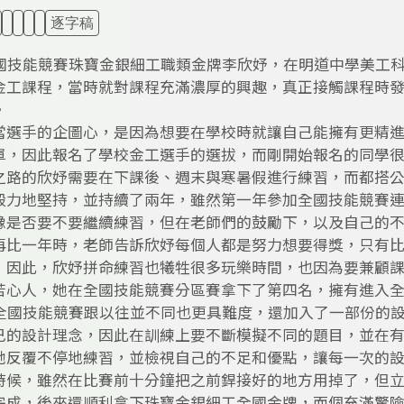
逐字稿
全國技能競賽珠寶金銀細工職類金牌李欣妤，在明道中學美工
金工課程，當時就對課程充滿濃厚的興趣，真正接觸課程時
。
當選手的企圖心，是因為想要在學校時就讓自己能擁有更精
單，因此報名了學校金工選手的選拔，而剛開始報名的同學
之路的欣妤需要在下課後、週末與寒暑假進行練習，而都搭
毅力地堅持，並持續了兩年，雖然第一年參加全國技能競賽
豫是否要不要繼續練習，但在老師們的鼓勵下，以及自己的
再比一年時，老師告訴欣妤每個人都是努力想要得獎，只有
，因此，欣妤拼命練習也犧牲很多玩樂時間，也因為要兼顧課
苦心人，她在全國技能競賽分區賽拿下了第四名，擁有進入
屆全國技能競賽跟以往並不同也更具難度，還加入了一部份的
己的設計理念，因此在訓練上要不斷模擬不同的題目，並在
她反覆不停地練習，並檢視自己的不足和優點，讓每一次的
時候，雖然在比賽前十分鐘把之前銲接好的地方用掉了，但
完成，後來還順利拿下珠寶金銀細工全國金牌，而個充滿驚