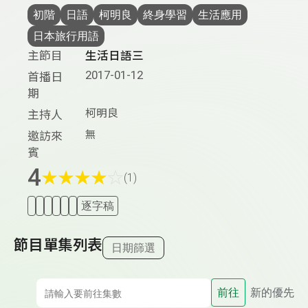
初階
日語
柯明良
終身學習
生活應用
日本旅行用語
主節目
生活日語三
2017-01-12
首播日
期
柯明良
主持人
無
邀訪來
賓
4
★
★
★
★
☆
(1)
逐字稿
節目單集列表
日期篩選
前往
新的優先