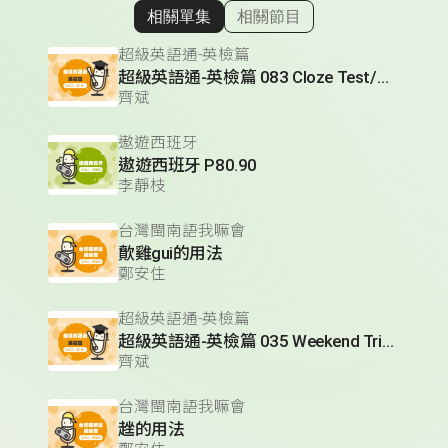
相關單集
相關節目
顯示相關單集
超級英語通-英檢篇
超級英語通-英檢篇 083 Cloze Test/段落填空-13
齊斌
遨遊西班牙
遨遊西班牙 P80.90
李靜枝
台灣閩南語我嘛會
歕雞gui的用法
鄭安住
超級英語通-英檢篇
超級英語通-英檢篇 035 Weekend Trip- 週末旅遊
齊斌
台灣閩南語我嘛會
趖的用法