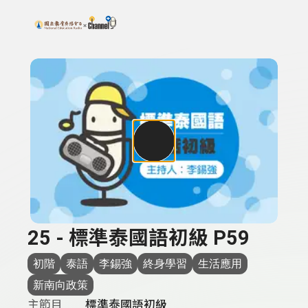
搜尋關鍵字：可輸入節目名稱、主持人或關鍵字
上方功能區塊
25 - 標準泰國語初級 P59
初階
泰語
李錫強
終身學習
生活應用
新南向政策
主節目
標準泰國語初級