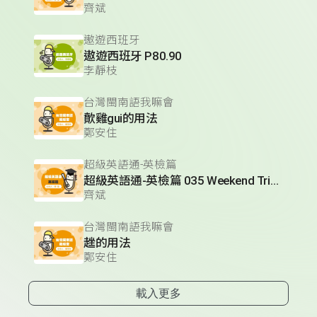
齊斌
遨遊西班牙
遨遊西班牙 P80.90
李靜枝
台灣閩南語我嘛會
歕雞gui的用法
鄭安住
超級英語通-英檢篇
超級英語通-英檢篇 035 Weekend Trip- 週末旅遊
齊斌
台灣閩南語我嘛會
趖的用法
鄭安住
載入更多