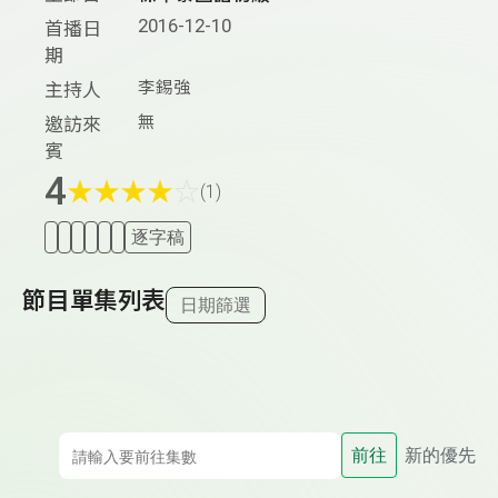
2016-12-10
首播日
期
李錫強
主持人
無
邀訪來
賓
4
★
★
★
★
☆
(1)
逐字稿
節目單集列表
日期篩選
前往
新的優先