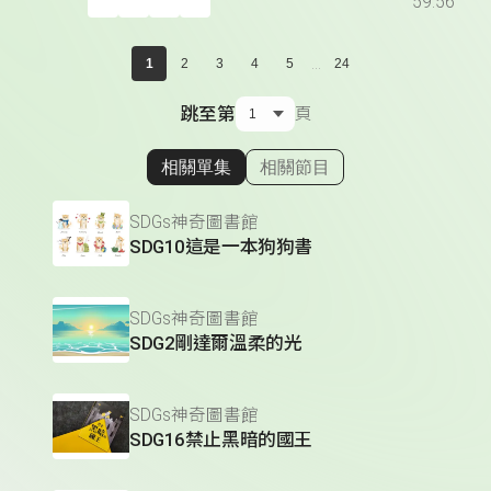
59:56
...
1
2
3
4
5
24
跳至第
頁
相關單集
相關節目
顯示相關單集
SDGs神奇圖書館
SDG10這是一本狗狗書
SDGs神奇圖書館
SDG2剛達爾溫柔的光
SDGs神奇圖書館
SDG16禁止黑暗的國王