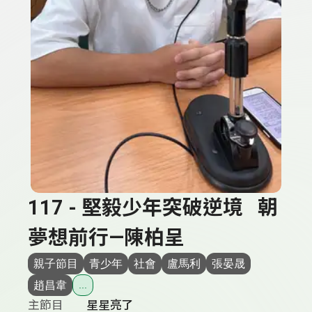
117 - 堅毅少年突破逆境 朝
夢想前行—陳柏呈
親子節目
青少年
社會
盧馬利
張晏晟
趙昌韋
...
主節目
星星亮了