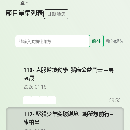
望。
節目單集列表
日期篩選
前往
新的優先
118- 克服逆境勤學 腦麻公益鬥士 —馬
冠晟
2026-01-15
59:56
117- 堅毅少年突破逆境 朝夢想前行—
陳柏呈