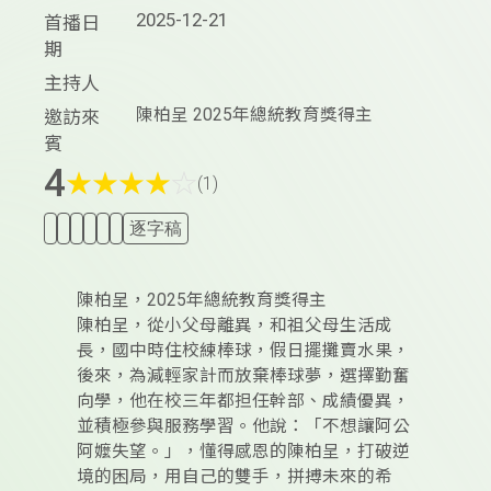
2025-12-21
首播日
期
主持人
陳柏呈 2025年總統教育獎得主
邀訪來
賓
4
★
★
★
★
☆
(1)
逐字稿
陳柏呈，2025年總統教育獎得主
陳柏呈，從小父母離異，和祖父母生活成
長，國中時住校練棒球，假日擺攤賣水果，
後來，為減輕家計而放棄棒球夢，選擇勤奮
向學，他在校三年都担任幹部、成績優異，
並積極參與服務學習。他說：「不想讓阿公
阿嬤失望。」，懂得感恩的陳柏呈，打破逆
境的困局，用自己的雙手，拼搏未來的希