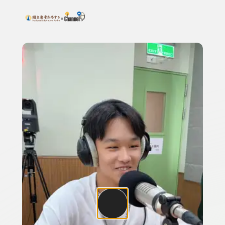
搜尋關鍵字：可輸入節目名稱、主持人或關鍵字
上方功能區塊