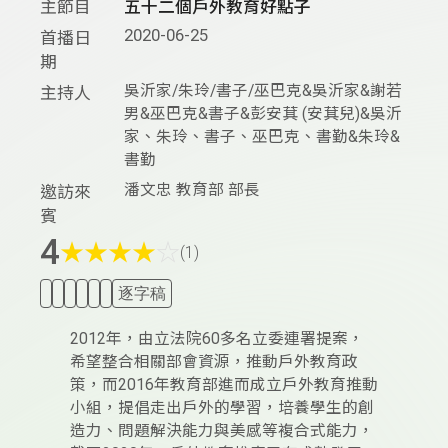
主節目
五十二個戶外教育好點子
2020-06-25
首播日
期
吳沂家/朱玲/書子/巫巴克&吳沂家&謝若
主持人
男&巫巴克&書子&彭安萁 (安萁兒)&吳沂
家、朱玲、書子、巫巴克、書勤&朱玲&
書勤
潘文忠 教育部 部長
邀訪來
賓
4
★
★
★
★
☆
(1)
逐字稿
2012年，由立法院60多名立委連署提案，
希望整合相關部會資源，推動戶外教育政
策，而2016年教育部進而成立戶外教育推動
小組，提倡走出戶外的學習，培養學生的創
造力、問題解決能力與美感等複合式能力，