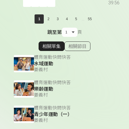
39:56
...
1
2
3
4
5
55
跳至第
頁
相關單集
相關節目
顯示相關單集
體育運動快問快答
水域運動
姜義村
體育運動快問快答
樂齡運動
姜義村
體育運動快問快答
青少年運動（一）
姜義村