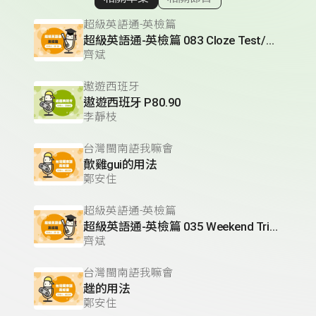
顯示相關單集
超級英語通-英檢篇
超級英語通-英檢篇 083 Cloze Test/段落填空-13
齊斌
遨遊西班牙
遨遊西班牙 P80.90
李靜枝
台灣閩南語我嘛會
歕雞gui的用法
鄭安住
超級英語通-英檢篇
超級英語通-英檢篇 035 Weekend Trip- 週末旅遊
齊斌
台灣閩南語我嘛會
趖的用法
鄭安住