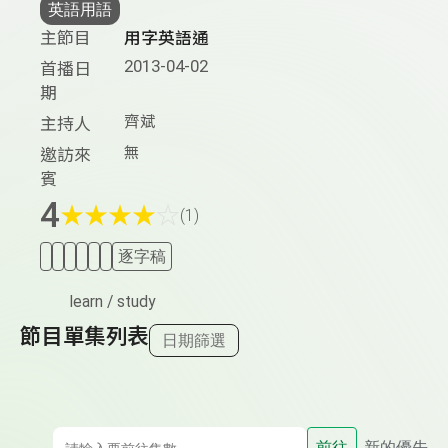
英語用語
主節目
用字英語通
2013-04-02
首播日
期
齊斌
主持人
無
邀訪來
賓
4
★
★
★
★
☆
(1)
逐字稿
learn / study
節目單集列表
日期篩選
前往
新的優先