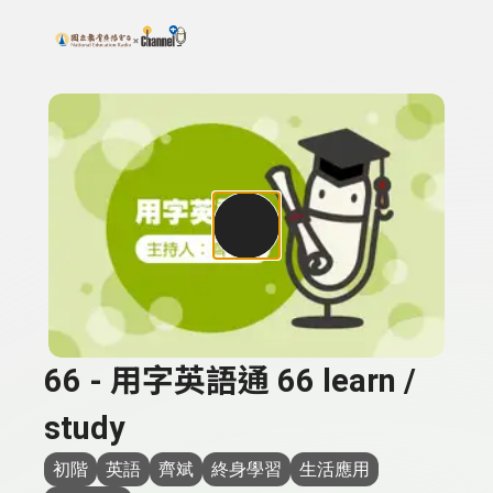
搜尋關鍵字：可輸入節目名稱、主持人或關鍵字
上方功能區塊
66 - 用字英語通 66 learn /
study
初階
英語
齊斌
終身學習
生活應用