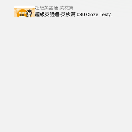
超級英語通-英檢篇
超級英語通-英檢篇 080 Cloze Test/段落-10
齊斌
酷客科學道館
食物的太空裝-食物的科學(五)
唐妮
發聲─林獻堂特展系列專訪
發聲─林獻堂特展系列05
洪嘉勵
酷客科學道館
酸鹼對抗賽-餐桌上的科學(三)
唐妮
發聲─林獻堂特展系列專訪
發聲──林獻堂特展系列04
洪嘉勵