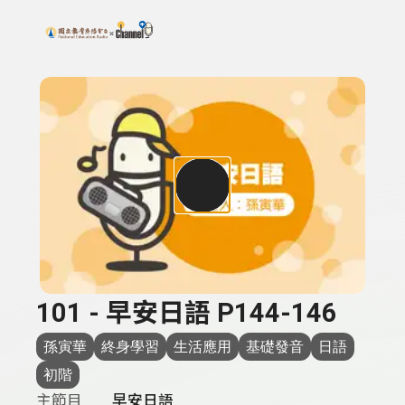
搜尋關鍵字：可輸入節目名稱、主持人或關鍵字
上方功能區塊
101 - 早安日語 P144-146
孫寅華
終身學習
生活應用
基礎發音
日語
初階
主節目
早安日語