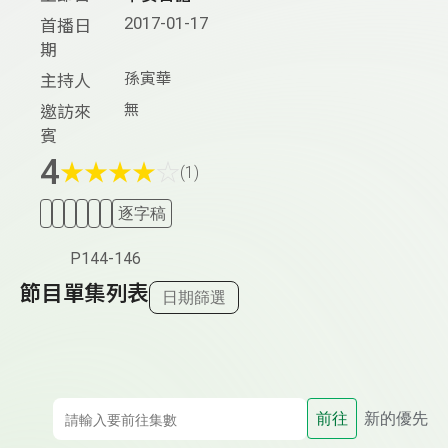
2017-01-17
首播日
期
孫寅華
主持人
無
邀訪來
賓
4
★
★
★
★
☆
(1)
逐字稿
P144-146
節目單集列表
日期篩選
前往
新的優先