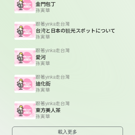
金門包丁
孫寅華
跟著yinka走台灣
台湾と日本の観光スポットについて
孫寅華
跟著yinka走台灣
愛河
孫寅華
跟著yinka走台灣
迪化街
孫寅華
跟著yinka走台灣
東方美人茶
孫寅華
載入更多