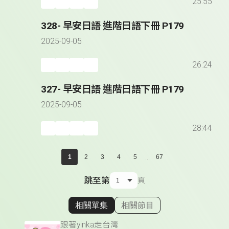
25:55
328- 早安日語 進階日語下冊 P179
2025-09-05
26:24
327- 早安日語 進階日語下冊 P179
2025-09-05
28:44
...
1
2
3
4
5
67
跳至第
頁
相關單集
相關節目
顯示相關單集
跟著yinka走台灣