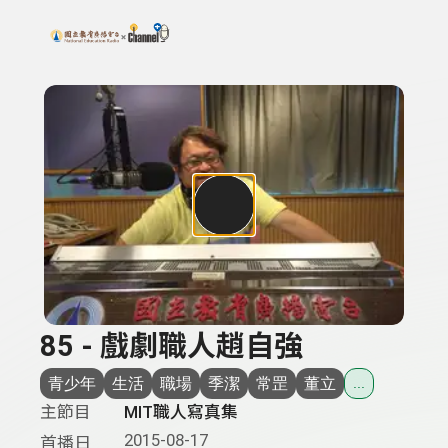
搜尋關鍵字：可輸入節目名稱、主持人或關鍵字
上方功能區塊
85 - 戲劇職人趙自強
青少年
生活
職場
季潔
常罡
董立
...
主節目
MIT職人寫真集
2015-08-17
首播日