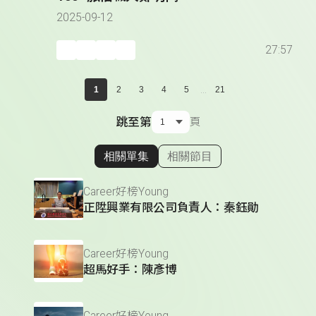
2025-09-12
27:57
...
1
2
3
4
5
21
跳至第
頁
相關單集
相關節目
顯示相關單集
Career好榜Young
正陞興業有限公司負責人：秦鈺勛
Career好榜Young
超馬好手：陳彥博
Career好榜Young