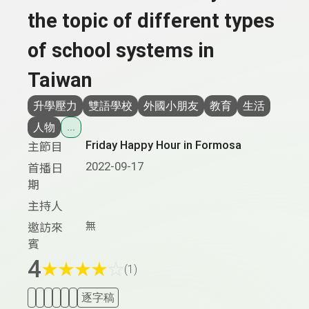
the topic of different types
of school systems in
Taiwan
升學壓力
雙語學校
外國小朋友
教育
生活
人物
...
Friday Happy Hour in Formosa
主節目
2022-09-17
首播日
期
主持人
無
邀訪來
賓
4
★
★
★
★
☆
(1)
逐字稿