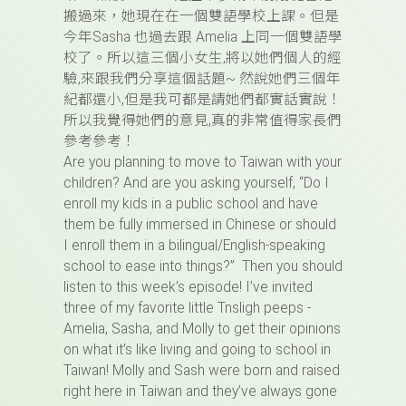
搬過來，她現在在一個雙語學校上課。但是
今年Sasha 也過去跟 Amelia 上同一個雙語學
校了。所以這三個小女生,將以她們個人的經
驗,來跟我們分享這個話題~ 然說她們三個年
紀都還小,但是我可都是請她們都實話實說！
所以我覺得她們的意見,真的非常值得家長們
參考參考！
Are you planning to move to Taiwan with your
children? And are you asking yourself, “Do I
enroll my kids in a public school and have
them be fully immersed in Chinese or should
I enroll them in a bilingual/English-speaking
school to ease into things?” Then you should
listen to this week’s episode! I’ve invited
three of my favorite little Tnsligh peeps -
Amelia, Sasha, and Molly to get their opinions
on what it’s like living and going to school in
Taiwan! Molly and Sash were born and raised
right here in Taiwan and they’ve always gone