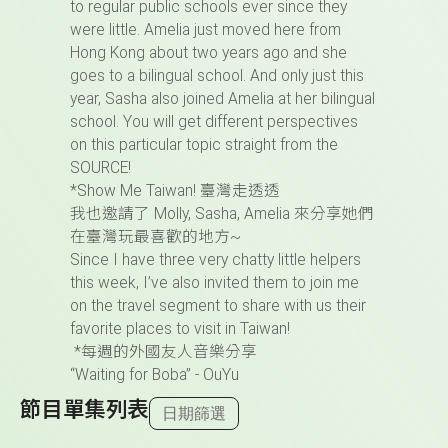
to regular public schools ever since they
were little. Amelia just moved here from
Hong Kong about two years ago and she
goes to a bilingual school. And only just this
year, Sasha also joined Amelia at her bilingual
school. You will get different perspectives
on this particular topic straight from the
SOURCE!
*Show Me Taiwan! 臺灣走透透
我也邀請了 Molly, Sasha, Amelia 來分享她們
在臺灣玩最喜歡的地方~
Since I have three very chatty little helpers
this week, I’ve also invited them to join me
on the travel segment to share with us their
favorite places to visit in Taiwan!
*
每週的外國友人音樂分享
“Waiting for Boba” - OuYu
節目單集列表
日期篩選