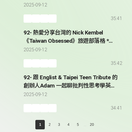
2025-09-12
35:41
92- 熱愛分享台灣的 Nick Kembel
《Taiwan Obsessed》旅遊部落格 *
Sharing His Taiwan Obsession with
2025-09-12
the World - Nick Kembel
35:42
92- 跟 Englist & Taipei Teen Tribute 的
創辦人Adam 一起聊批判性思考學英文
* Adam Hatch - Founder of Englist &
2025-09-12
Taipei Teen Tribute
34:41
...
1
2
3
4
5
20