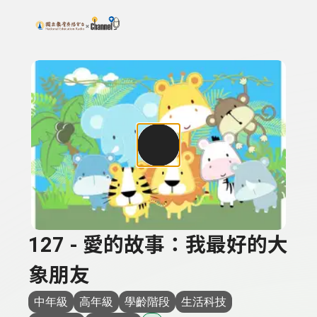
搜尋關鍵字：可輸入節目名稱、主持人或關鍵字
上方功能區塊
127 - 愛的故事：我最好的大
象朋友
中年級
高年級
學齡階段
生活科技