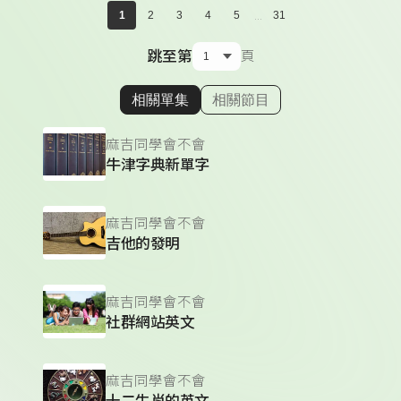
...
1
2
3
4
5
31
跳至第
頁
相關單集
相關節目
顯示相關單集
麻吉同學會不會
牛津字典新單字
麻吉同學會不會
吉他的發明
麻吉同學會不會
社群網站英文
麻吉同學會不會
十二生肖的英文