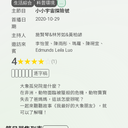
生活綜合
科普環境
...
主節目
小小宇宙探險號
2020-10-29
首播日
期
施賢琴&林芳如&黃柏諺
主持人
李怡萱、陳雨彤、瑪蘿、陳琬宜、
邀訪來
Edmunds Leila Luo
賓
4
★
★
★
★
☆
(1)
逐字稿
大象孤兒院是什麼？
在非洲，動物面臨被獵殺的危機，動物寶寶
失去了爸媽媽，這該怎麼辦呢？
一起來聽聽故事《我最好的大象朋友》，就
可以了解囉！