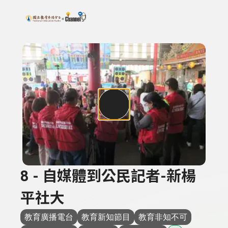
搜尋關鍵字：可輸入節目名稱、主持人或關鍵字
上方功能區塊
8 - 自媒體到公民記者-新楊
平社大
教育廣播電台
教育新知節目
教育非知不可