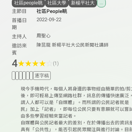
社區people眺
社區大學
新楊平社大
...
主節目
社區People眺
2022-09-22
首播日
期
周聖心
主持人
陳昆龍 新楊平社大公民新聞社講師
邀訪來
賓
4
★
★
★
★
☆
(1)
逐字稿
現今手機時代，每個人將身邊的事物經由簡單的拍/剪
後，即可輕易上傳至網路社群，訊息的傳播快速廣泛
謂人人都可以是「自媒體」。而所謂的公民記者就是
民」加上「記者」，即每位公民只要有意願就可以嘗
由多些學習經驗來當記者。
自媒體與公民記者最大的差別，在於傳播出去的資訊
具有「公共性」，能否引起民眾關注與進行討論。目