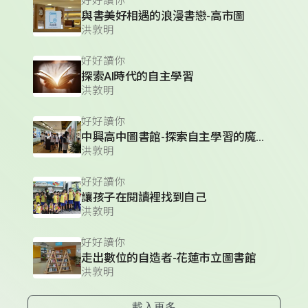
好好讀你
與書美好相遇的浪漫書戀-高市圖
洪敦明
好好讀你
探索AI時代的自主學習
洪敦明
好好讀你
中興高中圖書館-探索自主學習的魔幻圖書館
洪敦明
好好讀你
讓孩子在閱讀裡找到自己
洪敦明
好好讀你
走出數位的自造者-花蓮市立圖書館
洪敦明
載入更多