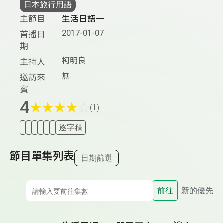
日本旅行用語
主節目
生活日語一
2017-01-07
首播日
期
柯明良
主持人
無
邀訪來
賓
4
★
★
★
★
☆
(1)
逐字稿
節目單集列表
日期篩選
前往
新的優先