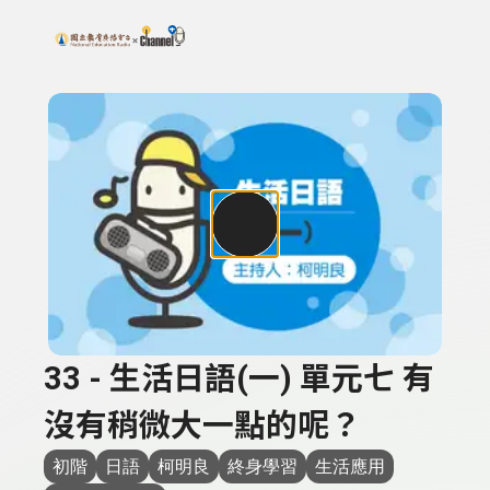
搜尋關鍵字：可輸入節目名稱、主持人或關鍵字
上方功能區塊
33 - 生活日語(一) 單元七 有
沒有稍微大一點的呢？
初階
日語
柯明良
終身學習
生活應用