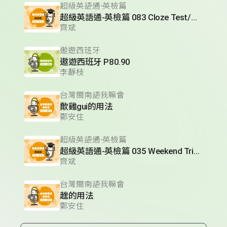
超級英語通-英檢篇
超級英語通-英檢篇 083 Cloze Test/段落填空-13
齊斌
遨遊西班牙
遨遊西班牙 P80.90
李靜枝
台灣閩南語我嘛會
歕雞gui的用法
鄭安住
超級英語通-英檢篇
超級英語通-英檢篇 035 Weekend Trip- 週末旅遊
齊斌
台灣閩南語我嘛會
趖的用法
鄭安住