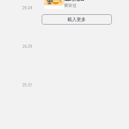
鄭安住
26:24
載入更多
26:29
25:31