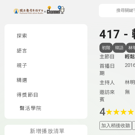
上方功能區塊
左側邊選單
417 
探索
初階
韓語
林
語言
主節目
輕鬆
2016
親子
首播日
期
精選
林明
主持人
無
邀訪來
得獎節目
賓
聲活學院
4
★
★
★
★
加入稍後收聽
新增播放清單