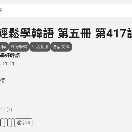
搜尋關鍵字：可輸入節
- 輕鬆學韓語 第五冊 第417
明德
終身學習
生活應用
會話文法
學好韓語
-11-11
德
☆
(1)
逐字稿