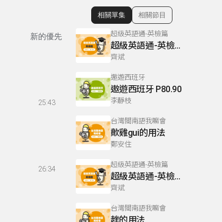
相關單集
相關節目
顯示相關單集
超級英語通-英檢篇
新的優先
超級英語通-英檢篇 083 Cloze Test/段落填空-13
齊斌
遨遊西班牙
遨遊西班牙 P80.90
李靜枝
25:43
台灣閩南語我嘛會
歕雞gui的用法
鄭安住
超級英語通-英檢篇
26:34
超級英語通-英檢篇 035 Weekend Trip- 週末旅遊
齊斌
台灣閩南語我嘛會
趖的用法