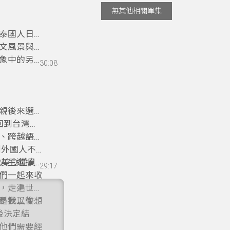
無其他相關單集
泰國人日常
文風景與生
象中的另一
30:08
親後來選擇
回到台灣求
、跨越語言
到外國人不
人生選擇中
灣美食從臭
29:17
們一起來收
，走遍世界
是我以後想
科技工作身
後決定結
他們需要經