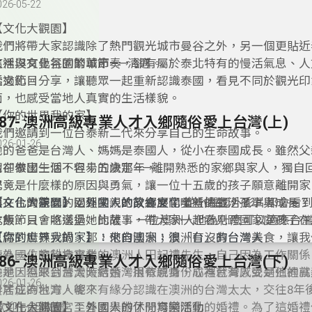
026-05-22
【文化大觀園】
我們將帶大家認識除了熱門觀光城市曼谷之外，另一個更貼近
生活與文化氛圍的城市——清邁。
這裡沒有曼谷的繁華節奏，卻有屬於泰北特有的慢活氣息、人
活文化。
透過節目分享，讓聽眾一起重新認識泰國，看見不同於觀光印
面，也感受當地人真實的生活樣貌。
【你的世界我的家】
187- 澳洲高級專業人才入鄉隨俗愛上台灣(上)
我們邀請到一位台泰新二代來分享自己的生命故事。
026-01-26
她的爸爸是台灣人、媽媽是泰國人，從小在泰國成長。雖然父
留在泰國生活，但十五歲那年，
她卻做出一個不容易的決定——離開熟悉的家鄉與家人，獨自
學。
究竟是什麼樣的原因與勇氣，讓一位十五歲的孩子願意離開家
與文化的差異，回到父親的故鄉展開全新的生活？
而在台灣求學的過程中，她又經歷了哪些挑戰、孤單與成長？
【文化大觀園】：外國人的飲食文化
從小看國外影片都會看
本集節目，將透過她的故事，帶大家一起看見跨國家庭孩子在
吃飯，只會吃漢堡，比薩。 一位澳洲人他為什麼可以適應台
的勇敢與堅持。
豆腐到麻辣火鍋，那，他的國家，澳洲有沒有台灣美食，讓我
【你的世界我的家】：來自澳洲；很「台」的台灣人
聽外國人的飲食文化。
身為一位高科技專業的澳洲人田記禮先生，自己因為工作關係
186- 澳洲高級專業人才入鄉隨俗愛上台灣(下)
各地，但來到台灣時對台灣很有感情，心裡就有感受到這裡就
他是因為跟台灣太太結婚，用依親身份成為台灣人或是他的高
026-01-26
要居住的地方。後來有緣分認識在澳洲的台灣太太，交往8年
份才成為台灣人呢？
婚，在台灣故宮至善園舉辦了一場國際化的婚禮。為了這婚禮
歡迎一起收聽
【文化大觀園】：外國人的休閒育樂活動