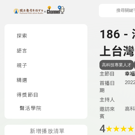
上方功能區塊
左側邊選單
186
探索
上台灣
語言
親子
高科技專業人才
主節目
幸福
精選
2022
首播日
期
得獎節目
主持人
聲活學院
高科
邀訪來
賓
4
★
★
★
★
新增播放清單