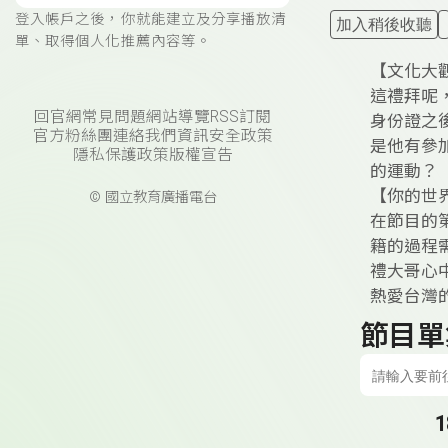
登入帳戶之後，你就能建立及分享播放清
加入稍後收聽
單、取得個人化推薦內容等。
【文化大
這禮拜呢
回官網
常見問題
網站導覽
RSS訂閱
身份證之
官方粉絲團
連絡我們
資訊安全政策
是他有參
隱私保護政策
版權宣告
的運動？
【你的世
© 國立教育廣播電台
在節目的
籍的過程
禮大哥心
熱愛台灣
節目單