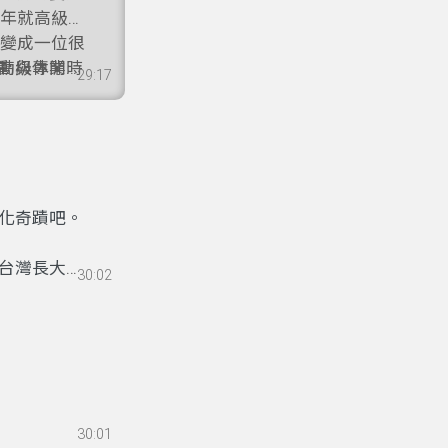
8年就高級科
後變成一位很
動與休閒時
高級專業人
29:17
那這活動會
要準備哪
伴太太做她
忙幫他寫推
身份證之後
眾朋友收
化奇蹟吧。
台灣長大，
30:02
泰國探親，
理解自己的
底她經歷過
30:01