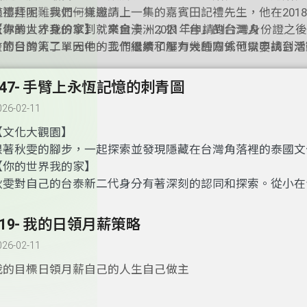
過那些困難與如何克服？
這禮拜呢，我們一樣邀請上一集的嘉賓田記禮先生，他在201
技專業人才身份拿到就業金卡，2021年申請到台灣身份證之
【你的世界我的家】：來自澳洲；很「台」的台灣人
台的台灣人了。因他的工作很累和壓力大的關係他需要找到活
在節目的第二單元中，我們繼續了解有幾種方式可以申請台灣
間，為了避免想起工作。於是他有參加到台灣越野跑的社群，
才身份？當初記禮大哥用高級專業人才身份規劃國籍的過程需
帶給他怎麼樣的生活娛樂？他有參加到哪些比賽，他又如何陪
些，其中一個，為了規劃國籍他要請他在台灣最喜歡的部門幫
147- 手臂上永恆記憶的刺青圖
喜歡的運動？
薦書，那台灣的哪個部門是記禮大哥心中最愛的呢？拿到台灣
026-02-11
他還有繼續協助想要來台的外國人申請就業金卡的工作。請聽
聽，充滿熱愛台灣的一位很「台」的台灣人故事。
【文化大觀園】
跟著秋雯的腳步，一起探索並發現隱藏在台灣角落裡的泰國文
【你的世界我的家】
秋雯對自己的台泰新二代身分有著深刻的認同和探索。從小在
她對於泰國文化和台灣文化的差異深感興趣。她曾經多次回到
並利用這些機會深入了解自己的泰國背景。這些經驗讓她更加
119- 我的日領月薪策略
多元文化身份，並且激發了她對兩地文化的熱愛和尊重。那到
026-02-11
哪些經驗呢？一起來了解秋雯在跨文化背景成長的故事吧！
我的目標日領月薪自己的人生自己做主