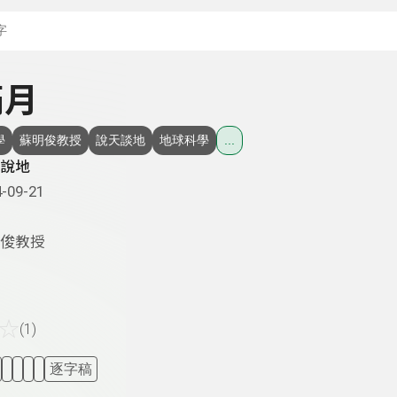
搜尋關鍵字：可輸入節
滿月
學
蘇明俊教授
說天談地
地球科學
...
說地
-09-21
俊教授
☆
(1)
逐字稿