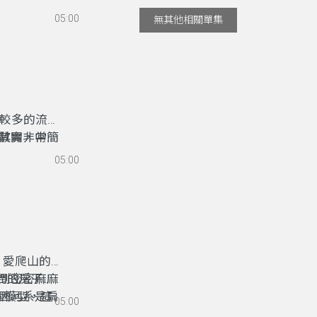
70度，此時
05:00
無其他相關單集
冷的一天。
以太陽會射到
:21，所以我
事。前面說到
是閏年，閏年
，因為地球
較多的流
純閏年的原
其實非常簡
散開，中心
始白天長夜
)、天空要
星雨。什麼
05:00
們就知道輻
視覺的關
說會發生流
子座流星雨
屑會燃燒，
晨2-4點是
費頓的小行
驚呼原來小
，愛爬山的
到密密麻麻
們的房子，
因河系是扁
個模型，這
05:00
狀的方法。