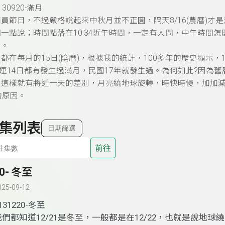
30920-滿月
員節日，不過嚴格說起來中秋月並不正圓，隔天8/16(農曆)才是滿
一點說；時間點落在10:34近午時間，一定有人問，中午時間
到。
都在每月的15日(陰曆)，根據我的統計，100多年的歷史顯示，1
，連14日都有發生過滿月，民國17年就發生過。為何如此?因
，這樣就有將近一天的差別，月亮繞地球旋轉，時快時慢，加加減
的原因。
集列表
日期篩選
前往
0- 冬至
025-09-12
131220-冬至
我們都知道12/21是冬至，一般都是在12/22，也就是說地球