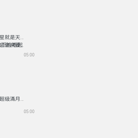
所看到的星
空的幾乎沒有
有一個很大
星不會動，
星就是天上
仙后座看起
它會來擾亂
接W的中間
建議仙后將仙
05:00
座時，則多
魚怪，並將
他剛好殺了
幸福的日
超級滿月，
今年最大的
05:00
離時遠時
84000
上7點多才是
面充滿山和