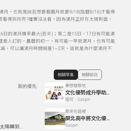
月，也就是說若想要看圓月就要9/18(陰曆8/16)才看得
怎麼看得到月亮?確實沒法看，因為滿月正好在太陽對面，
6日的滿月機率最大(近半)；第二是15日，17日有可能滿
為舊曆是人訂的，農曆的初一，有可能一早就滿月，也有可能
減，可以讓滿月時間相差1~2天，這就是為什麼滿月不
相關單集
相關節目
顯示相關單集
夢想發原地
新的優先
文化優勢成升學助力－屏北高中
妞可、Saspin
原來在這裡
屏北高中將文化優勢轉升學助力
Saspin
繞太陽轉到