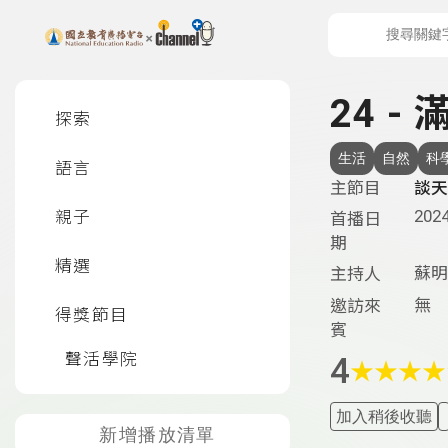
上方功能區塊
左側邊選單
24 - 
探索
生活
自然
科
語言
主節目
談天
2024
親子
首播日
期
精選
蘇明
主持人
無
邀訪來
得獎節目
賓
聲活學院
4
★
★
★
★
加入稍後收聽
新增播放清單