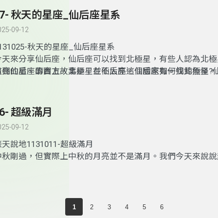
銀河系的直徑大約是十萬光年，十萬光年的意義是什麼?我們
27- 秋天的星座_仙后座星系
星基本上都不到10萬光年，十萬光年的外面非常的神奇，是
025-09-12
東西。我們的太陽剛好在半徑的3/5處，也就是銀河系的中間
的黑洞，太陽系正好在旁邊3/5處。另外很多人認為太陽是恆
1131025-秋天的星座_仙后座星系
但是若是以銀河系的觀點來看，太陽是會動的喔!
今天來分享仙后座，仙后座可以找到北極星，有些人認為北極
最亮的星，事實上，北極星並不太亮。仙后座如何找北極星?
這個仙后座的西方故事是；在仙后座這個國家有一個鯨魚怪，
來像英文W的形狀，若將W兩邊的筆劃向下延伸交會的點，連
邊疆海岸線，仙后有一個女兒叫仙女(Andromeda)，很多人
點，再將此線向上發射出去，就可以找到北極星，而在夏季星
女嫁給牠來平靜邊疆，而仙后也真的聽從建議要將仙女嫁予鯨
半用北斗七星尋找北極星。
其綁在海邊，等待鯨魚怪的迎娶。這時有一個名為英仙的人，
26- 超級滿月
梅杜莎(Medusa)回來經過，於是拯救仙女，並從此過上美好
025-09-12
子。
天說地1131011-超級滿月
中秋剛過，但實際上中秋的月亮並不是滿月。我們今天來說說
超級滿月在10/17 19:26會由東邊出來，不但圓且大，而且是
滿月。因為月亮會以橢圓形繞地球公轉，因此月亮和地球的距
進，近的時候不到36萬公里，遠的時候可達40多萬公里，平均約3
公里。近的時候是早上接近9點左右，但不是最圓的時候，晚
1
2
3
4
5
6
又大又圓的時候，圓是望，因此又稱望月。除了大，月球的表