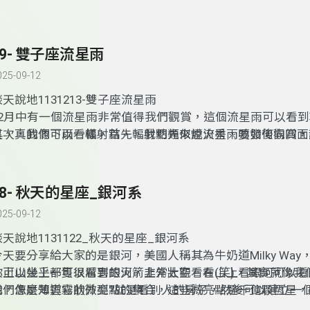
12/22剛好冬至，冬至是什麼呢? 第一；地球繞太陽繞道黃經2
太陽直射南回歸線(南半球)，所以南半球夏天，北半球則是最
一年中24個節氣，15度一個。因為地球是翹翹的歪一邊，所
29- 雙子座流星雨
北半球、赤道、南半球，這樣就造成24節氣。冬至是12/21 17
們可以智慧吃冬至圓，在12/21 17:21時吃湯圓，還可以講故
025-09-12
冬至一般是12/22，為何今年提早一天?因為今年(2024)剛好
談天說地1131213-雙子座流星雨
的2月有29天，所以今年的冬至提早一天，不過這個不是定數
2
月中有一個流星雨非常值得我們觀賞，這個流星雨可以看到
繞太陽轉並不是剛好365天，大約差6小時左右，所以不是單
星，真的像下雨一樣，首先，我們先來說流星雨要如何觀賞，
其次，我們可以看輻射點，輻射點類似煙火秀，噴發後向四面
因。第二；冬至是白天最短的一天，晝短夜長，冬至過後就開
單，最重要的是自己的舒適性，例如躺椅、寬敞的地點(無遮蔽
點就是輻射點，輻射點剛好在雙子座的位置，因此叫雙子座流
晚短。
透明要暗，這些都是要看流星雨的特點。雙子座流星雨一聽我
是輻射點? 下雨的時候，大家可以衝進雨中，然後抬頭，因為
射點在雙子座，這個流星雨特別的地方有兩點；之前的科學家
係，可以看到雨點是向四面八方散開，這就是輻射點。另外雙
28- 秋天的星座_銀河系
星雨的原因是因為，有一個彗星，經過地球的軌道，彗星的掉
來有許多大顆的火流星，而且目視可得。時麼時間觀看最優?清
025-09-12
並產生彗尾。但是雙子座流星雨就不一樣了，他是由一顆名叫
最佳時期。
星所造成的?彗星會有尾巴，但是小行星沒有，這也讓科學家
談天說地1131122_秋天的星座_銀河系
行星也可以造成流星雨。
今天要分享給大家的是銀河，美國人稱其為牛奶道Milky Way
人上山幾乎都可以看到銀河，非常壯觀。在山上看銀河可以看
你可以坐上一隻很厲害的火箭上外太空看看(笑)，其實就像我
的，像是薄雲霧狀微亮點的集合，這些微亮點是千億顆恆星，
我們怎麼知道它的外型?就是看別人的房子，然後可以建立一
狀，像盤子一樣，邊邊間中間膨，為什麼知道是扁扁的呢?
個模型可以依著自家的房子慢慢修正，這樣就是知道銀河系形