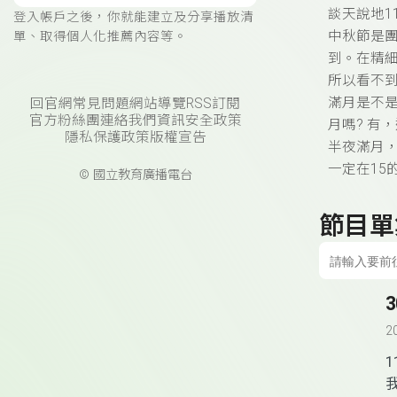
談天說地11
登入帳戶之後，你就能建立及分享播放清
中秋節是團
單、取得個人化推薦內容等。
到。在精細
所以看不
滿月是不是
回官網
常見問題
網站導覽
RSS訂閱
官方粉絲團
連絡我們
資訊安全政策
月嗎? 有
隱私保護政策
版權宣告
半夜滿月
一定在15
© 國立教育廣播電台
節目單
3
2
1