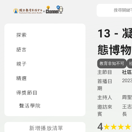
上方功能區塊
左側邊選單
13 
探索
態博物
語言
親子
教育非知不可
社
主節目
社區
精選
2023
首播日
期
得獎節目
周聖
主持人
聲活學院
王志
邀訪來
賓
長
4
★
★
★
★
新增播放清單