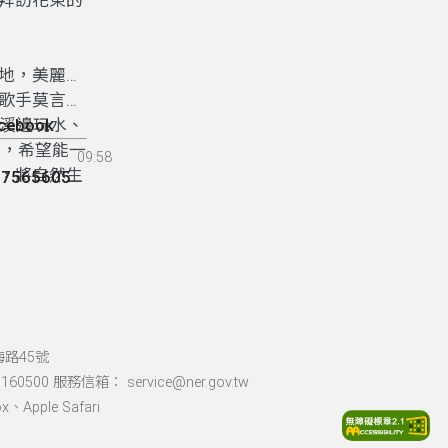
拜訪花東的
會的現實
需失衡，當
的人獸衝
地，美麗的
人。
歌手莫言的
們溪邊玩水、
acebook
力，希望能一
09:58
，將自然生
37565605
定鱉溪生態
進行耕作，
守護盡一份
海路45號
60500 服務信箱： service@ner.gov.tw
Apple Safari