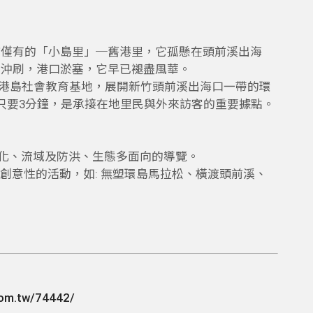
市僅有的「小島里」─舊港里，它孤懸在頭前溪出海
流沖刷，港口淤塞，它早已褪盡風華。
立舊港島社會教育基地，展開新竹頭前溪出海口一帶的環
只要3分鐘，是承接在地里民與外來訪客的重要據點。
文化、流域及防洪、生態多面向的導覽。
具創意性的活動，如: 無塑環島馬拉松、橫渡頭前溪、
com.tw/74442/