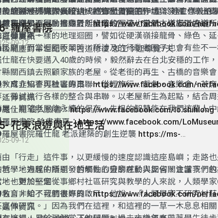
涉及的團體機構個人所組成的行動者圈子。
展......等多元學習內涵的地理空間上的迴圈。至於社會意義的
圖的繪製、導覽人員培訓、社會學習圈工作坊......等工作，紙
在後龍發展「海岸學校」，為鄉土價值的守護與發展，做出更
就是相關學習行動推動者所組成的圈子，當然，以楔隘古道所
三線舊道學習圈，則處於起步階段，這也是新古道志工培訓、
貢獻。
●教育非知不可臉書專頁：
https://www.facebook.com/nerf
36- 羅屋書院
也可發展不一樣的地理迴圈，譬如從硬漢嶺接龍骨、綠色、延
的主要重點。
＃延伸資訊
025-09-12
義民廟，而當迴圈不同時，所涉及的行動者圈子也會有些不一
●後龍塵封半世紀牧羊古道修復 志工今起導覽7天
羅仕龍在快要邁入40歲的時候，毅然辭去在台北安穩的工作
ttps://news.ltn.com.tw/news/life/breakingnews/3511304
竹縣關西鎮去照顧家族的老屋。從老街的再生、古橋的音樂會
現、成立協會與社區的串聯，從輕旅行、戲劇、音樂會、茶席
●教育非知不可臉書專頁：
https://www.facebook.com/nerf
等，嘗試進行各樣的整合與串聯。以老屋新生為起點，結合周
＃延伸資訊
發展；期望老屋能永續的保存，先祖的智慧能在我們這輩人中
●羅仕龍 個人臉書：
https://www.facebook.com/lo.shihlong
揚。
●羅屋書院 臉書專頁：
https://www.facebook.com/LoMuse
35- 花東浪遊與在地生活
­●羅屋書院羅仕龍 老派建築的創生逆襲
https://ms-
025-09-12
ommunity.azurewebsites.net/interview_20200624/
藉由「行走」這件事，以更緩慢的速度認識這座島嶼；走路也
的哲學，過程中所引發的觸動心靈的感動與反省，會讓我們的
在地、地方感的議題，哲學性的分享在於人如何關注當下，包
軟，也更加堅定。
當地。對於一個從事鄉村社區研究與教學的人來說，人類學家Ge
句名言，給了我們很好的啟示，他說：「人類學家不研究村莊
●教育非知不可臉書專頁：
https://www.facebook.com/nerf
莊裏做研究。」因為我們在這裡，和這裡的一草一木息息相關
＃延伸資訊