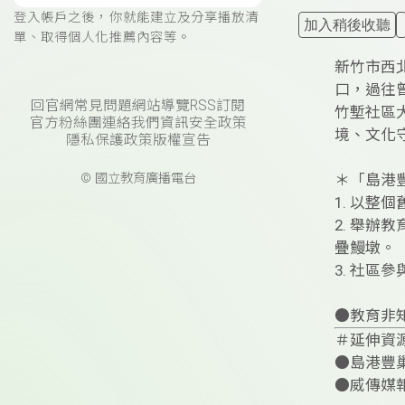
登入帳戶之後，你就能建立及分享播放清
加入稍後收聽
單、取得個人化推薦內容等。
新竹市西
口，過往
回官網
常見問題
網站導覽
RSS訂閱
竹塹社區
官方粉絲團
連絡我們
資訊安全政策
境、文化
隱私保護政策
版權宣告
© 國立教育廣播電台
＊「島港
1. 以
2. 舉辦
疊鰻墩。
3. 社區
●教育非
＃延伸資
●島港豐
●威傳媒