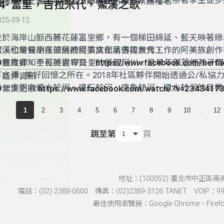
們在這裡，易於理解當下的問題。過去十幾年來帶著學生徒步
●海岸行止 縱谷浪遊--「鄉村規劃課」蔡建福老
34- 富里，吉拉米代，鱉溪之歌
村莊，就是希望藉由最親密的接觸，了解地方，建立起地方社
師
https://spcndhu.weebly.com/28023237363489227490-
025-09-12
感。當走過滿地落果的柚子園，我們直接理解到農業生產的供
2305358952801036938-
發現園子裡到處都是索套、獸夾，我們也清楚認知到正在發生
位於海岸山脈西麓花蓮富里鄉，有一個梯田綿延、藍天映著綠
12300371292644935215211233550612301.html
突。藉由「此時此地」的觀想，讓我們成為具備勇氣和智慧的
鱉溪和彎彎小溪流經的阿美族部落吉拉米代。
鱉溪也是長期在部落裡從事文化承傳與教育工作的阿美族創作
心靈故鄉，全長將近17公里的美麗河川，是早年部落裡孩子
●教育非知不可臉書專頁：
https://www.facebook.com/nerf
打水漂…美好回憶之所在。2018年社區夥伴開始透過公/私協
＃延伸資訊
步一步朝向還水於河、還石於河、還魚於河、還水於河的目標
●鱉溪之歌
https://www.facebook.com/watch/?v=2343417
態還給鱉溪。近年並提出「鱉溪米—農民守護河川計畫」，訂
...
1
2
3
4
5
6
7
8
9
10
12
米生產公約：在農田生產的時候要採用對生態影響最少的農法
有意識地保留田區內生物棲息的空間，盡最大的力量，為鱉溪
跳至第
頁
心力。
地址：(100052) 臺北市中正區南
電話：(02) 2388-0600 傳真：(02)2389-3126 TANET VOIP：991
最佳使用瀏覽器：Google Chrome、Firefox、