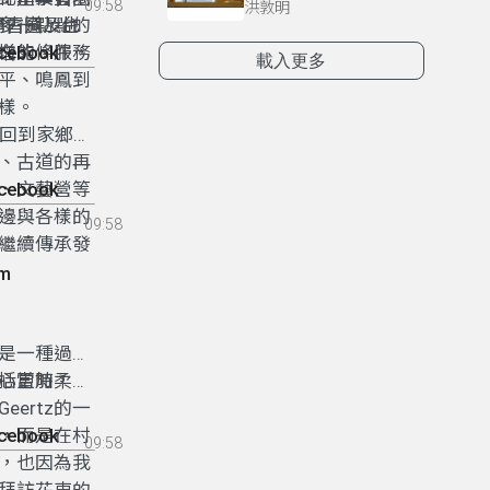
09:58
洪敦明
學習圈，也
湖古道及台
多一點點的
在的條件，
增能、服務
acebook
載入更多
平、鳴鳳到
樣。
，回到家鄉新
、古道的再
、文藝營等
acebook
邊與各樣的
09:58
繼續傳承發
um
是一種過程
心更加柔
括當時，和
ertz的一
，而是在村
acebook
09:58
，也因為我