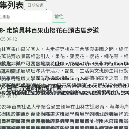
集列表
日期篩選
前往
38- 走讀員林百果山櫻花石頭古厝步道
025-09-12
員林百果山風光宜人，古步道穿梭在三合院與果園之間，終年
是萬花齊放景觀相當引人，果花、蘋婆花、櫻花、桐花等，相
富饒趣。其中，湖水坑櫻花盛景，更是吸睛。員永村社區大學
●教育非知不可臉書專頁：
https://www.facebook.com/nerf
出入期間，展現班隊共學活力，諸如：生活英文班師生用行動
＃延伸資訊
英語友善環境；又如生態攝影班師生，入徑捕捉四季之美；還
●員永村社區大學
http://www.ylcu.org.tw/
作家邱美都講師(員永村社大饒平客語講師)，更是紀錄今昔故
●彰化饒平客 臉書社團：
https://www.facebook.com/search
37- 百年古道網修復計畫
2022年異班結盟，歡喜產出《英文趴趴GO！走讀百果山》這
=%E5%BD%B0%E5%8C%96%E9%A5%92%E5%B9%B3%E5
●村史「百果山的春天」/作者邱美都。電子書路徑→
025-09-12
的中英文好書，獲得社區民眾肯定，也成功凝聚百果山傳統聚
ttps://town.chcg.gov.tw/yuanlin/07other/main.aspx?main
養。
2023年苗栗社區大學結合過去幾年在山林古道教育、海洋海
努力，於獅潭、後龍兩鄉鎮，推動「環境學習圈」的發展。「
以楔隘古道為例：「楔隘古道環境學習圈」的地理意義，指的
圈」有兩層意義，包括地理意義、社會意義：一、地理意義：
入口→硬漢嶺→北河產業道路→雙喜礦場遺址→土地公聯合辦
以目前苗栗社大優先推動的三個學習圈而言，楔隘古道、牧羊
學習內涵的學習點所串連組成的地理迴圈場域。二、社會意義
耳農莊→錫隘隧道→楔隘古道入口。包含自然生態、人文歷史
習圈已經累積一定基礎，需要做學習點的統整、學習內涵的深
未來，在學習圈的發展更加成熟之後，也將會在獅潭推展「山