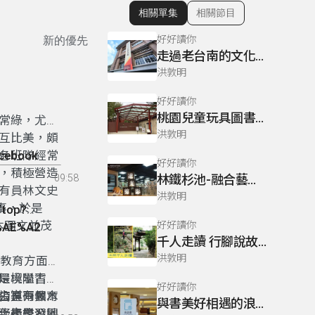
相關單集
相關節目
顯示相關單集
好好讀你
新的優先
走過老台南的文化寶藏-臺南市立中西區圖書館
洪敦明
好好讀你
桃園兒童玩具圖書館
常綠，尤其
洪敦明
互比美，頗
各班隊經常
acebook
好好讀你
，積極營造
09:58
林鐵杉池-融合藝術與自然的嘉義市文化局圖書館
有員林文史
洪敦明
事，於是
/top?
本圖文並茂
好好讀你
%AE%A2
千人走讀 行腳說故事聽歷史
落文化素
_id=31171
洪敦明
岸教育方面的
環境學習
是楔隘古道
好好讀你
指具有教育
公室→黑木
古道兩個學
與書美好相遇的浪漫書戀-高市圖
：指學習圈
、產業發
化、學習地
野學校」，