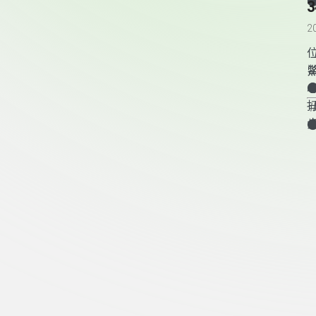
2
3
-
頁尾資訊