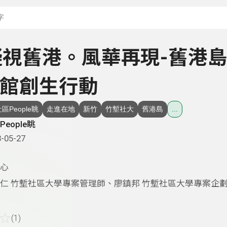
搜尋關鍵字：可輸入節
- 凝視舊港。風華再現-舊港
館創生行動
區People眺
走進在地
新竹
竹塹社大
舊港島
...
People眺
-05-27
心
仁 竹塹社區大學專案管理師、廖鎮邦 竹塹社區大學專案企
☆
(1)