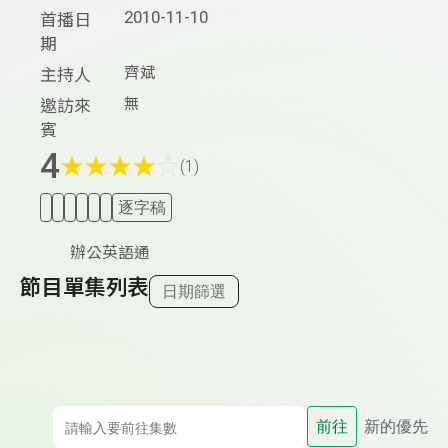
2010-11-10
首播日
期
齊斌
主持人
無
邀訪來
賓
4
★
★
★
★
☆
(1)
逐字稿
辦公英語通
節目單集列表
日期篩選
前往
新的優先