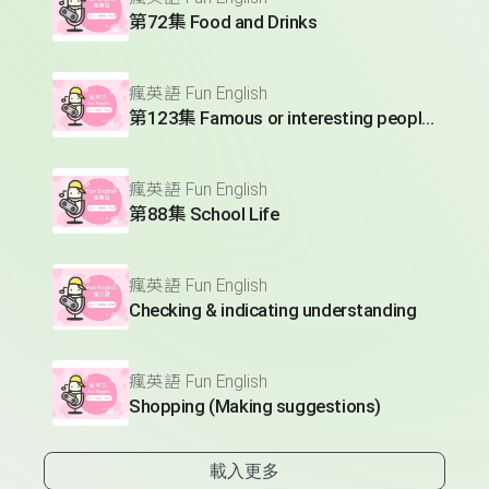
第72集 Food and Drinks
瘋英語 Fun English
第123集 Famous or interesting people (Making compliments)
瘋英語 Fun English
第88集 School Life
瘋英語 Fun English
Checking & indicating understanding
瘋英語 Fun English
Shopping (Making suggestions)
載入更多