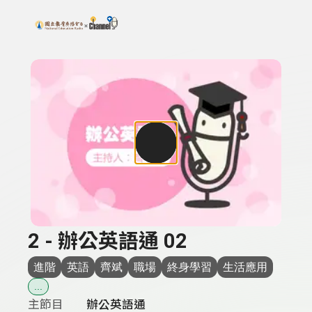
搜尋關鍵字：可輸入節目名稱、主持人或關鍵字
上方功能區塊
2 - 辦公英語通 02
進階
英語
齊斌
職場
終身學習
生活應用
...
主節目
辦公英語通