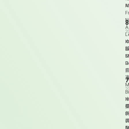
M
A
F
N
A
2
L
K
L
現
拍
S
C
M
R
C
T
M
2
B
N
C
拍
B
0
J
M
0