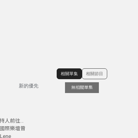
相關單集
相關節目
顯示相關單集
新的優先
無相關單集
主持人前往北
國際樂壇曾
ene