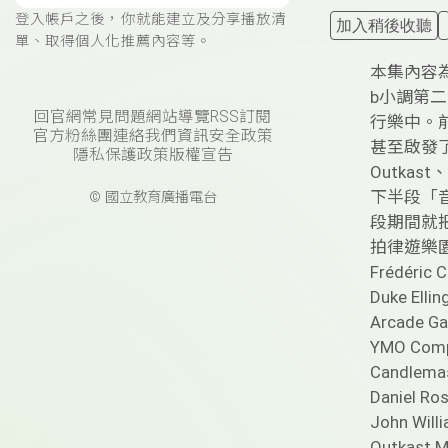
登入帳戶之後，你就能建立及分享播放清
加入稍後收聽
單、取得個人化推薦內容等。
本集內容為
b小調第二
回官網
常見問題
網站導覽
RSS訂閱
行樂中。前者
官方粉絲團
連絡我們
資訊安全政策
甚至啟發了Jo
隱私保護政策
版權宣告
Outkas
下半段「音
© 國立教育廣播電台
段期間就
拍律遊樂園 
Frédéric C
Duke Ellin
Arcade Ga
YMO Comp
Candlema
Daniel Ro
John Will
Outkast M