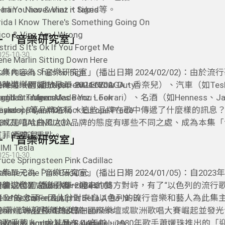
arlin、Nico & Vinz、Sigrid等。
-ha You have what it takes
rida I Know There's Something Going On
ico & Vinz Am I Wrong
8- 「音樂研究室」
strid S It's Ok If You Forget Me
025-10-30
ene Marlin Sitting Down Here
urt Nilsen She's so high
本集內容為「音樂研究室」(播出日期 2024/02/02)：由於流
ene Grawford Nystrem Its Your Duty
時尚（例如Prada、BALENCIAGA、香奈兒）、汽車（如Tes
律遊樂園 播放歌單 2024 0202
igrid Strangers
adillac、Mercedes Benz、Ferrari）、名酒（如Henness、Ja
eghan Trainor Made You Look
öyksopp Control
Daniels）等品牌名稱，這些品牌在歌中傳遞了什麼樣的訊息
asso × Raye × D Block Europe Prada
曲或是嘻哈曲風之於品牌的態度有哪些不同之處、成為本集「
3NZU BALENCIAGA
室」的關注重點。
王菲 香奈兒
7- 「音樂研究室」
IMI Tesla
025-10-30
ruce Springsteen Pink Cadillac
atalie Cole Pink Cadillac
本集單元為「音樂研究室」(播出日期 2024/01/05)：自202
harli XCX White Mercedes
突襲以色列之後引發一連串的雙方對峙，有了“以色列的流行
律遊樂園 播放歌單 2024 0105
ebe Rexha Ferrari
何？”的念頭。因此針對來自以色列的流行音樂和藝人為此集
1 Izhar Cohen & Alpha Beta A-Ba-Ni-Bi
ennv Lewis Red Bull & Henness
資料、介紹近半世紀曾在國際樂壇或歐洲歌唱大賽崛起並發光
02 蕭孋珠 迎著風的女孩
arinda Lambert Jack Daniels
列歌手藝人，尤其早在 44年前、1980年歌手蕭孋珠推出的「
3 Milk & Honey with Gali Hallelujah