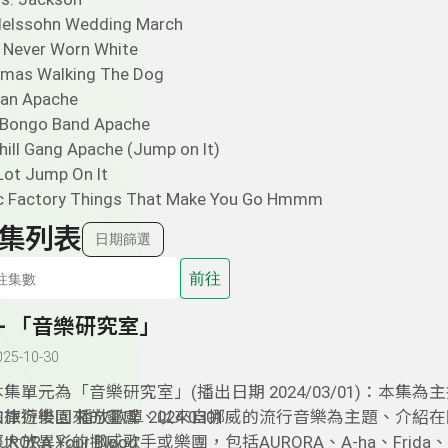
delssohn Wedding March
y Never Worn White
mas Walking The Dog
dan Apache
e Bongo Band Apache
hill Gang Apache (Jump on It)
Lot Jump On It
c Factory Things That Make You Go Hmmm
集列表
日期篩選
前往
9- 「音樂研究室」
025-10-30
本集單元為「音樂研究室」(播出日期 2024/03/01)：本集為
歐旅行後回來的靈感、以來自挪威的流行音樂為主題、介紹在
律遊樂園 播放歌單 2024 0301
經大放異彩的挪威歌手或樂團，包括AURORA、A-ha、Frida、L
URORA Your Blood