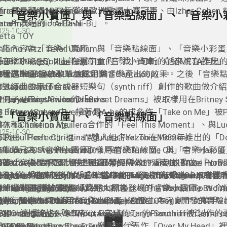
hris Stapleton Tennessee Whisky
」便是翻唱1978年獲得歐洲歌唱大賽冠軍、由Izhar Cohen & A
fra Haza Im Nin Alu
6- 「音樂小寶庫」與「音樂點線面」、「音樂小
eta所演唱的「A-Ba-Ni-Bi」。
ana International Diva
025-10-30
etta TOY
hlomo Artzi Tetar Ulaham
本集內容為「音樂小寶庫」與「音樂點線面」、「音樂小彩蛋
adav Guedj Golden Boy
期 2023/12/15)：上半段節目「音樂小寶庫」介紹META推出
「音樂小彩蛋」則是在夏宇童的「找一句新的話來說喜歡我」
den Alene Set Me Free
樂程式“Music Gen”、並試用其音樂產出的效果。之後「音樂
樣了US3的Acid Jazz爵士樂「Cantaloop」。
律遊樂園 播放歌單 2023 1215
0 Atara Oriya Forever
針對經典的電子合成器短樂句（synth riff）創作的歌曲做介
1 Japan Canton
1 Hanan Ben Ari Homeland
例子是Eurythmics的「Sweet Dreams」被取樣用在Britney 
2 Eurythmics Sweet Dreams
「Everybody」中、接著是A-ha的成名作「Take on Me」被Pi
3 Britney Spears Everybody
5- 「音樂小寶庫」、「音樂點線面」
在和Christina Aguilera合作的「Feel This Moment」、與Luca
4 A-ha Take on Me
025-10-30
歌曲「Perfect」裡。而雙人組合Yazoo在1982年推出的「Don
5 Pitbull feat. Christina Aguilera Feel This Moment
Riton & Oliver Heldens取樣用在「Turn Me On」中，Harold
6 Lucas & Steve feat. Harris Perfect
本集單元為「音樂小寶庫」、「音樂點線面」與「音樂小彩蛋
Faltermeyer為電影比佛利山莊警探所做的演奏曲「Axel F
7 Yazoo Don't Go
 2023/11/17)：開場先選播Pepper And Piano 的歌曲 「You T
著「音樂點線面」的主題“鋼琴短樂句”，分別以Bruce Hornsby 
在Mann and T-Pain的「Get It Girl」、PSY的「Champion」和
8 Riton & Oliver Heldens ft Vula Malinga Turn Me On
Heart」，鋪陳稍後的「音樂點線面」將以流行歌曲中具有代表性
ange的「The Way It Is」、當中的Piano riff被Polo G取
後透過韓國新生代女團LE SSERAFIM歌曲”Unforgiven”取樣En
「Bang Bang」裡。
9 Harold Faltermeyer Axel F
riff （鋼琴短樂句）進行介紹，然後登場「音樂小寶庫」、
「Wishing For A Hero」，Joe Cocker的「Woman To W
orricone在1966電影「荒野大鏢客」（The Good, The Bad An
律遊樂園 播放歌單 2023 1117
0 Mann and T-Pain Get It Girl
usic LM(Music Learning Machine)這個由Google開發的
樂句被2 Pac取樣用在「California Love」中。創作女歌手Va
Ugly）配樂作為本集「音樂小彩蛋」的核心內容。
1 Pepper And Piano You Took My Heart
SY Champion
成器，並播放整張專輯都以AI完成的Taryn Southern所製作
arlton的成名曲「A Thousand Miles」的Piano riff被Came
2 Khruangbin So We Wont Forget
1
2
ita Ora Bang Bang
reak Free」。
10000 Miles」，The Fray樂團的代表作「Over My Hea
3 Taryn Southern Break Free