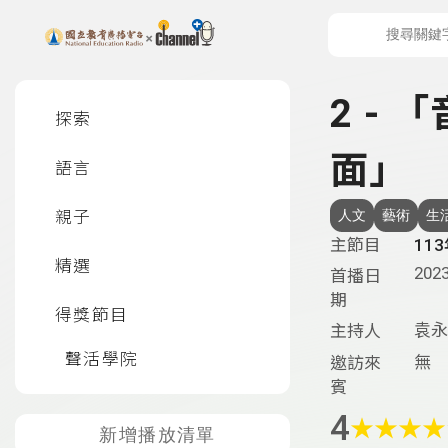
上方功能區塊
左側邊選單
2 -
探索
面」
語言
親子
人文
藝術
生
主節目
11
精選
2023
首播日
期
得獎節目
袁永
主持人
聲活學院
無
邀訪來
賓
4
★
★
★
★
新增播放清單