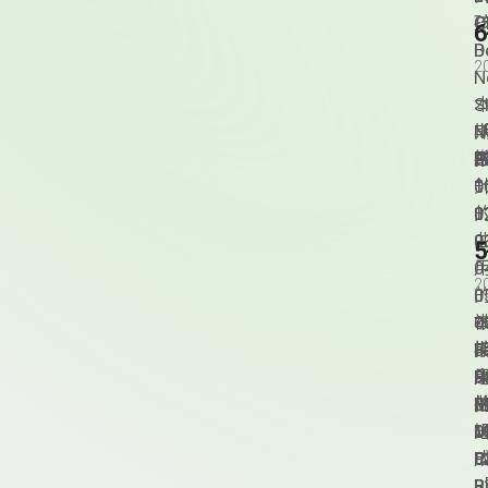
C
孩
O
B
D
2
N
S
N
E
取
拍
1
0
1
的
0
曲
0
用
0
2
的
0
被
0
0
期
接
用
0
R
之
的
0
曲
M
拍
1
M
短
0
P
C
0
R
B
「
0