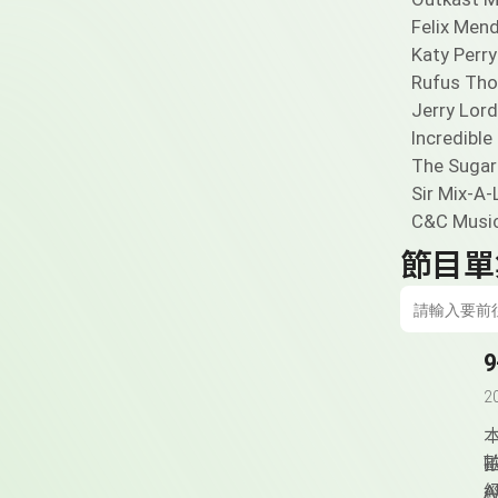
Felix Men
Katy Perr
Rufus Tho
Jerry Lor
Incredibl
The Sugar
Sir Mix-A-
C&C Musi
節目單
2
拍
A