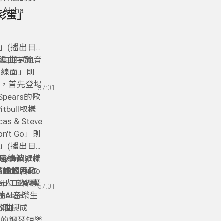
lpha
彩蛋」
」(播出日
的生成式AI音
編曲中發現
點線面」則
紹，首先登場
57:01
Spears的歌
tbull取樣
s & Steve
't Go」則
」(播出日
」則陸續被取樣
ook My
and the
Rita Ora
的Piano
樣變作成饒舌歌
nio
介紹人工智慧
oman」的鋼琴
d The
57:01
實驗性AI音樂生
nessa
的歌曲「
ron取樣成
d」裡的鋼琴短樂