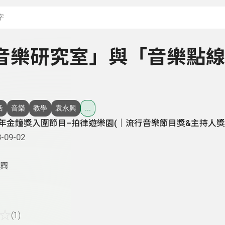
搜尋關鍵字：可輸入節
 「音樂研究室」與「音樂點
活
音樂
教學
袁永興
...
3年金鐘獎入圍節目–拍律遊樂園(│流行音樂節目獎&主持人獎
-09-02
興
☆
(1)