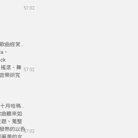
57:02
行歌曲經常出
la、
ck
？搖滾、舞
57:02
音樂研究
3年十月哈瑪斯
歌曲聽來如
主題、蒐整
發熱的以色
57:02
迎著風的女