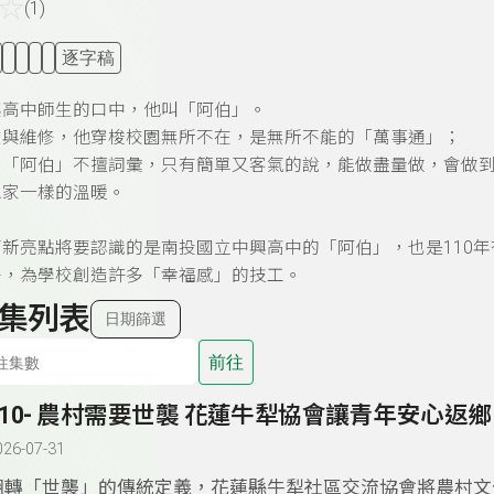
☆
(1)
逐字稿
興高中師生的口中，他叫「阿伯」。
收與維修，他穿梭校園無所不在，是無所不能的「萬事通」；
」「阿伯」不擅詞彙，只有簡單又客氣的說，能做盡量做，會做
像家一樣的溫暖。
育新亮點將要認識的是南投國立中興高中的「阿伯」，也是110
子，為學校創造許多「幸福感」的技工。
集列表
日期篩選
前往
310- 農村需要世襲 花蓮牛犁協會讓青年安心返鄉
026-07-31
翻轉「世襲」的傳統定義，花蓮縣牛犁社區交流協會將農村文