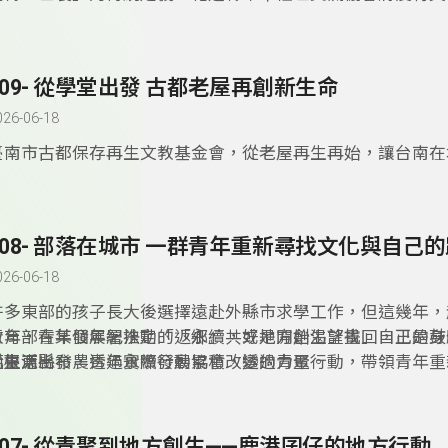
感及在地事業「代代相傳」，讓「返鄉務農」不再是「混不好
而是「為家鄉盡心力」的榮耀。
309- 從學堂出發 古都老屋再創新生命
026-06-18
臺南市古都保存再生文教基金會，從老屋再生再始，讓台南在
重獲新生命，如今基金會希望將這份使命向下延伸，和在地的
作，希望讓學生認識老屋的價值及意義，同時培養新一代的人
308- 部落在城市 一群青年重新尋找文化與自己
026-06-18
許多東部的孩子長大後選擇遠赴外縣市求學工作，但這幾年，
青年，在某個年紀決定「返鄉」，或是開始渴望找回自己的身
教育部青年發展署推動的「永續共好地方創生計畫」，正是鼓
化根源。
從生活出發，透過實際行動累積改變的力量。
而臺東縣布農青年永續發展協會，透過青聚行動，帶領青年重
落的連結。
307- 從青聚到地方創生——鹿港囝仔的地方行動