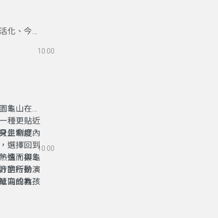
活化、今秋
與青年力量
10:00
、地方實作
是真正走進
園龜山在地
一種更貼近
只是制度內
身生命經驗
，選擇回到
10:00
，進而與龜
熱情，卻受
方的行動。
計室所扮演
社區成為孩
單向的教
共同前行的
，都能在地
間，而成為