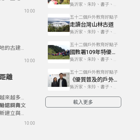
吳沂家、朱玲、書子、巫巴克、書勤
」的恥辱，
10:00
五十二個戶外教育好點子
走讀台灣山林古道
吳沂家、朱玲、書子、巫巴克、書勤
五十二個戶外教育好點子
地的古建築
國教署109年特優教案-新竹光武國中「空中的島嶼」
國中小學合
吳沂家、朱玲、書子、巫巴克、書勤
10:00
才。
五十二個戶外教育好點子
的距離
《優質普及的戶外教育》
吳沂家、朱玲、書子、巫巴克、書勤
越來越多的
載入更多
份認同與文
勵這群青年
新建立與部
10:00