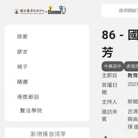
上方功能區塊
左側邊選單
86 
探索
芳
語言
親子
中興高中
杏壇
主節目
教育
精選
2021
首播日
期
得獎節目
新聞
主持人
聲活學院
呂清
邀訪來
賓
興高
燁 
新增播放清單