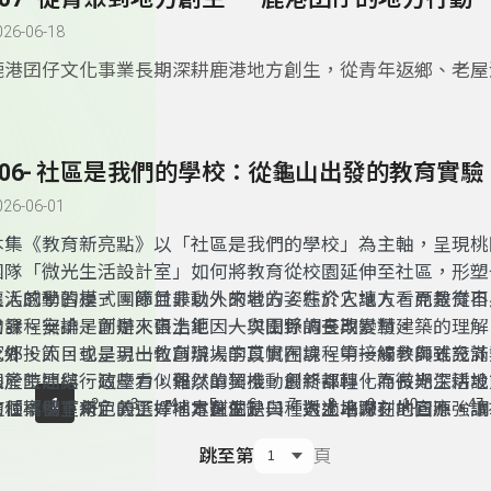
026-06-18
鹿港囝仔文化事業長期深耕鹿港地方創生，從青年返鄉、老屋
藝術節，到地方生活與青年培力等行動，都讓人看見地方文化
結合的可能性。尤其在「青聚點」相關計畫中，透過實際走讀
與青年交流，讓更多年輕人理解「地方創生」不只是口號，而
306- 社區是我們的學校：從龜山出發的教育實驗
地方生活的一種方式。
026-06-01
本集《教育新亮點》以「社區是我們的學校」為主軸，呈現桃
團隊「微光生活設計室」如何將教育從校園延伸至社區，形塑
生活的學習模式。節目最動人的地方，在於它讓人看見教育不
讓人感動的是，團隊並非以外來者的姿態介入地方，而是從自
的課程安排，而是來自土地、人與關係的長期累積。
出發。無論是創辦人張浩鉅因一次田野調查改變對建築的理解
家鄉投入，或是另一位創辦人李苡帆在課程中接觸參與式設計
此外，節目也呈現出教育現場的真實困境。第一線教師雖充滿
山產生連結，這些看似偶然的契機，最終都轉化為長期深耕地
限於時間與行政壓力，難以單獨推動創新課程。而微光生活設
...
1
2
3
4
5
6
7
8
9
10
47
這種「留下來」的選擇，本身就是一種對土地深刻的回應。
的「橋樑」角色，正好補足這個缺口，透過串聯在地資源，讓
這個案例重新定義了「地方創生」與「人才培力」。它不強調
子的學習場域。這樣的合作不只是分工，更是一種彼此支持、
導，而是讓每個人找到自己的位置，無論是青年、居民或教師
跳至第
頁
夥伴關係。
方中發揮影響力。當個人的力量被串聯，地方不再只是地理空