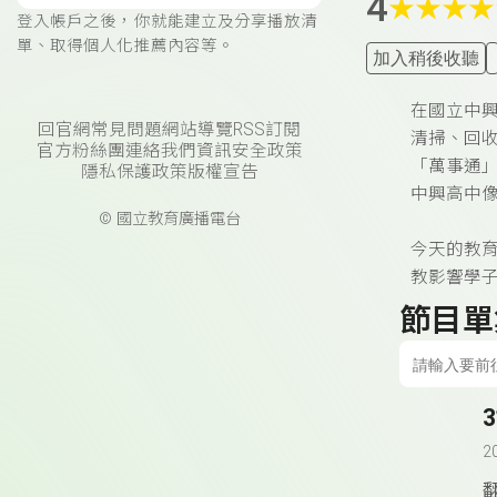
4
★
★
★
★
登入帳戶之後，你就能建立及分享播放清
單、取得個人化推薦內容等。
加入稍後收聽
在國立中
回官網
常見問題
網站導覽
RSS訂閱
清掃、回
官方粉絲團
連絡我們
資訊安全政策
「萬事通
隱私保護政策
版權宣告
中興高中
© 國立教育廣播電台
今天的教
教影響學
節目單
2