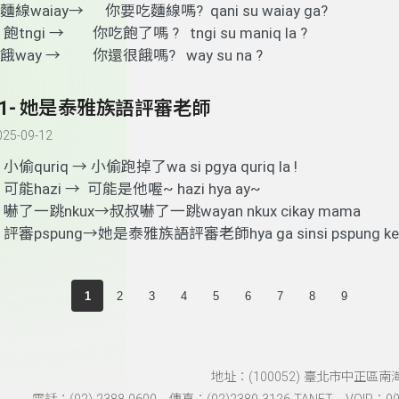
麵線waiay→ 你要吃麵線嗎? qani su waiay ga?
.
飽tngi → 你吃飽了嗎 ? tngi su maniq la ?
餓way → 你還很餓嗎? way su na ?
41- 她是泰雅族語評審老師
025-09-12
.
小偷quriq → 小偷跑掉了wa si pgya quriq la !
.
可能hazi → 可能是他喔~ hazi hya ay~
.
嚇了一跳nkux→叔叔嚇了一跳wayan nkux cikay mama
.
評審pspung→她是泰雅族語評審老師hya ga sinsi pspung ke n
1
2
3
4
5
6
7
8
9
地址：(100052) 臺北市中正區南