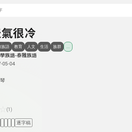
搜尋關鍵字：可輸入節
 天氣很冷
雅族語
教育
人文
生活
族群
...
學族語-泰雅族語
-05-04
琴
☆
(1)
逐字稿