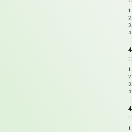
2
1
2
3
4
2
1
2
3
4
2
1.