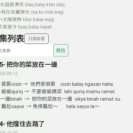
水田很漂亮
blaq balay ktan slaq .
→
我在收藏陽光
nya ku msli wagi .
 →
太陽很熱
kilux balay wagi .
天氣很冷
hyaq balay kayan .
集列表
日期篩選
前往
45- 把你的菜放在一邊
025-09-12
.
貧窮cisin → 他們家很窮 cisin balay ngasan naha.
.
偷偷quriq → 不要偷偷摘菜 lahi quriq mamu ramat.
一邊binah → 把你的菜放在一邊 sikya binah ramat su .
.
尷尬sayux → 免得尷尬～ hala sayux la～
44- 他擋住去路了