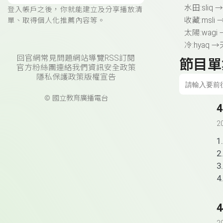
水田
:sliq →
登入帳戶之後，你就能建立及分享播放清
收藏
:msli 
單、取得個人化推薦內容等。
太陽
:wagi
冷
:hyaq →
回官網
常見問題
網站導覽
RSS訂閱
節目單
官方粉絲團
連絡我們
資訊安全政策
隱私保護政策
版權宣告
© 國立教育廣播電台
2
1
2
3.
4