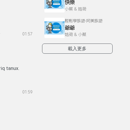
快樂
小蔡 & 姞荷
輕鬆學族語-阿美族語
爺爺
.
01:57
姞荷 & 小蔡
載入更多
q tanux.
01:59