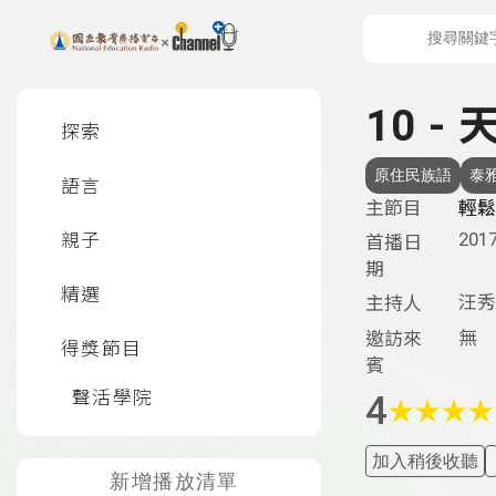
上方功能區塊
左側邊選單
10 -
探索
原住民族語
泰
語言
主節目
輕鬆
2017
親子
首播日
期
精選
汪秀
主持人
無
邀訪來
得獎節目
賓
聲活學院
4
★
★
★
★
加入稍後收聽
新增播放清單